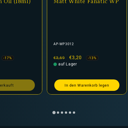
 Oil (18ml)
Matt White Fanatic WP
AP-WP3012
fspreis
Normaler
Verkaufspreis
€3,20
€3,69
-17%
-13%
Preis
auf Lager
erkauft
In den Warenkorb legen