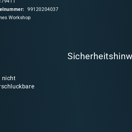
179411
ikelnummer:
99120204037
mes Workshop
Sicherheitshinw
 nicht
rschluckbare