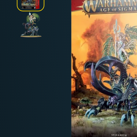
Deutschland: ab
69 €
Österreich & EU: ab
200 €
Schweiz: ab
350 €
Nicht-EU: kein kostenloser Versand
Lieferungen in Nicht-EU-Länder (z. B. Sc
nicht im Kaufpreis od
enthalten