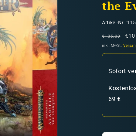
the E
SKU:
Artikel-Nr. :11
Normaler
Ver
€10
€135,00
Preis
inkl. MwSt.
Versa
hweiz)
Sofort ve
er in den Versandkosten
Kostenlos
69 €