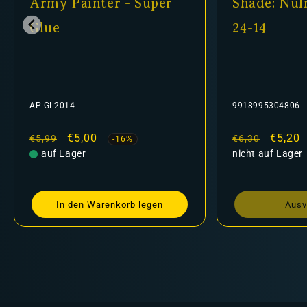
Army Painter - Super
Shade: Nuln
Glue
24-14
AP-GL2014
9918995304806
Normaler
Verkaufspreis
€5,00
Normaler
Verkau
€5,20
€5,99
€6,30
-16%
Preis
auf Lager
Preis
nicht auf Lager
In den Warenkorb legen
Ausv