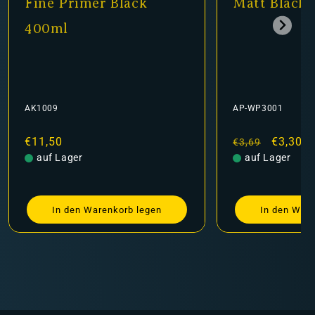
Fine Primer Black
Matt Black 
400ml
AK1009
AP-WP3001
Normaler
€11,50
Normaler
Verkauf
€3,30
€3,69
Preis
auf Lager
Preis
auf Lager
In den Warenkorb legen
In den Ware