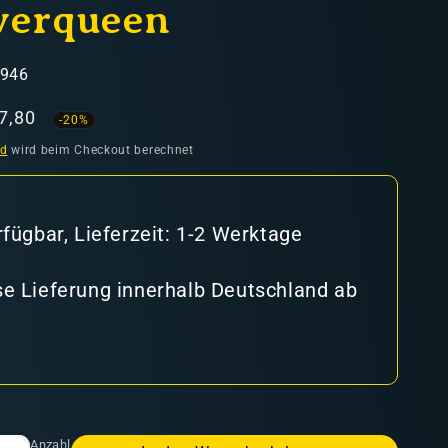
verqueen
5946
kaufspreis
7,80
-20%
nd
wird beim Checkout berechnet
rfügbar, Lieferzeit: 1-2 Werktage
e Lieferung innerhalb Deutschland ab
Anzahl