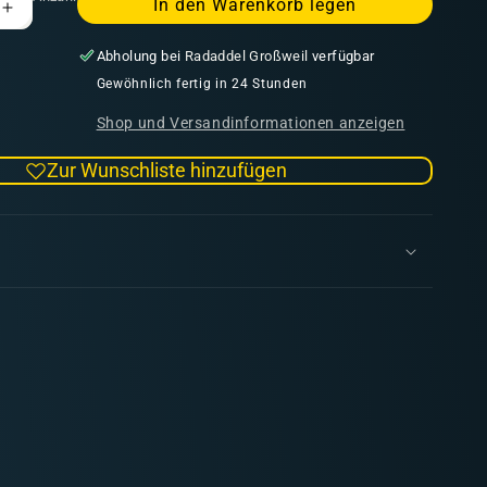
In den Warenkorb legen
Erhöhe
die
Abholung bei
Radaddel Großweil
verfügbar
Menge
für
Gewöhnlich fertig in 24 Stunden
Sylvaneth:
Shop und Versandinformationen anzeigen
Alarielle
the
Zur Wunschliste hinzufügen
Everqueen