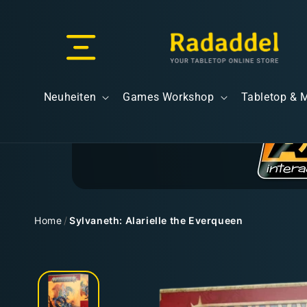
Direkt
zum
Inhalt
Versand & Lieferung
Neuheiten
Games Workshop
Tabletop & 
Versandkosten
Home
/
Sylvaneth: Alarielle the Everqueen
Zu
Kostenloser Versand
Produktinformationen
springen