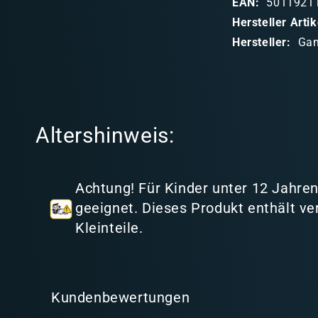
EAN:
5011921
b
Hersteller Art
a
Hersteller:
Ga
r
e
r
I
Altershinweis:
n
h
a
Achtung! Für Kinder unter 12 Jahren
l
geeignet. Dieses Produkt enthält ve
t
Kleinteile.
Kundenbewertungen