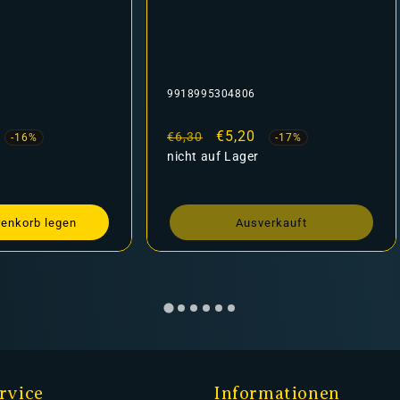
9918995304806
AP-WP3012
Normaler
Verkaufspreis
€5,20
Normaler
Ver
€3,
€6,30
€3,69
-17%
Preis
nicht auf Lager
Preis
auf Lager
Ausverkauft
In den 
rvice
Informationen