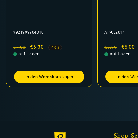
310
AP-GL2014
kaufspreis
,30
Normaler
Verkaufspreis
€5,00
€5,99
-10%
-16%
r
Preis
auf Lager
n Warenkorb legen
In den Warenkorb legen
Shop-Se