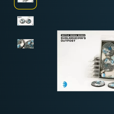
Deutschland: ab
69 €
Österreich & EU: ab
200 €
Schweiz: ab
350 €
Nicht-EU: kein kostenloser Versand
Lieferungen in Nicht-EU-Länder (z. B. Sc
nicht im Kaufpreis od
enthalten