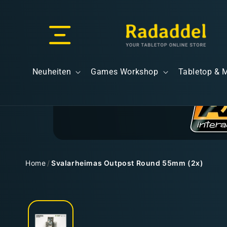
Direkt
zum
Inhalt
Versand & Lieferung
Neuheiten
Games Workshop
Tabletop & 
Versandkosten
Home
/
Svalarheimas Outpost Round 55mm (2x)
Zu
Kostenloser Versand
Produktinformationen
springen