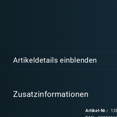
Medien
1
in
Modal
öffnen
E
Artikeldetails einblenden
i
n
k
l
Zusatzinformationen
a
p
Artikel-Nr.:
12
p