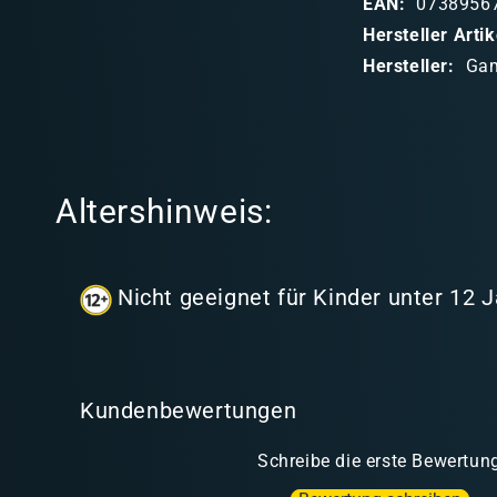
EAN:
0738956
b
Hersteller Art
a
Hersteller:
Gam
r
e
r
I
Altershinweis:
n
h
a
Nicht geeignet für Kinder unter 12 
l
t
Kundenbewertungen
Schreibe die erste Bewertun