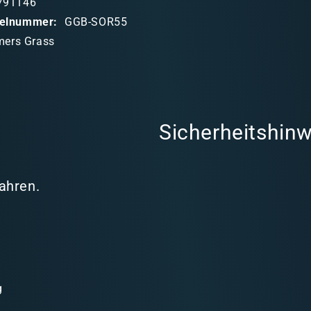
791146
ikelnummer:
GGB-SOR55
ers Grass
Sicherheitshinw
Jahren.
g