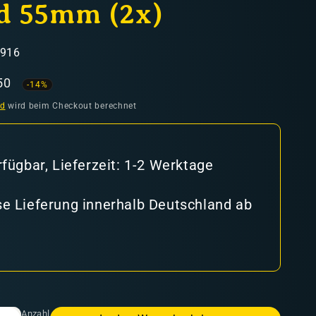
d 55mm (2x)
8916
aufspreis
50
-14%
nd
wird beim Checkout berechnet
rfügbar, Lieferzeit: 1-2 Werktage
e Lieferung innerhalb Deutschland ab
Anzahl