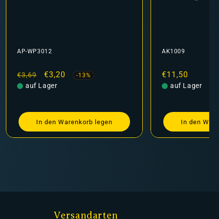
AK1009
kaufspreis
20
Normaler
€11,50
-13%
Preis
auf Lager
Warenkorb legen
In den Warenkorb legen
Versandarten