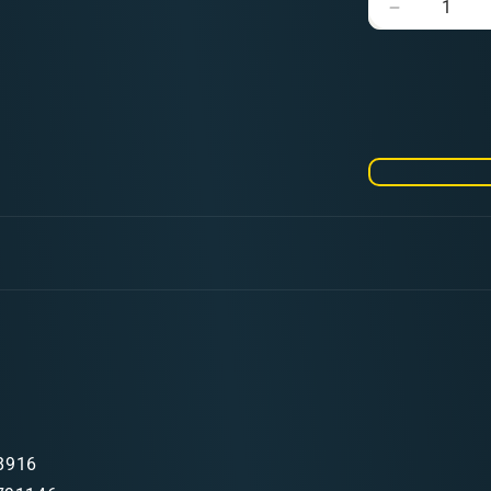
Verringere
die
Menge
für
Svalarhei
Outpost
Round
55mm
(2x)
8916