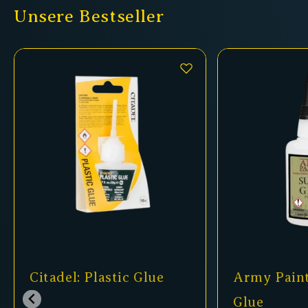
Unsere Bestseller
 Plastic Glue
Army Painter - Super
Glue