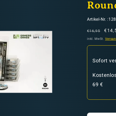
Roun
SKU:
Artikel-Nr. :12
Normaler
Verk
€14,
€16,95
Preis
inkl. MwSt.
Versa
hweiz)
Sofort ve
er in den Versandkosten
Kostenlos
69 €