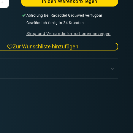
In den Warenkorb legen
Erhöhe
die
Abholung bei
Radaddel Großweil
verfügbar
Menge
für
Gewöhnlich fertig in 24 Stunden
mas
Svalarheimas
Shop und Versandinformationen anzeigen
Outpost
Round
Zur Wunschliste hinzufügen
55mm
(2x)