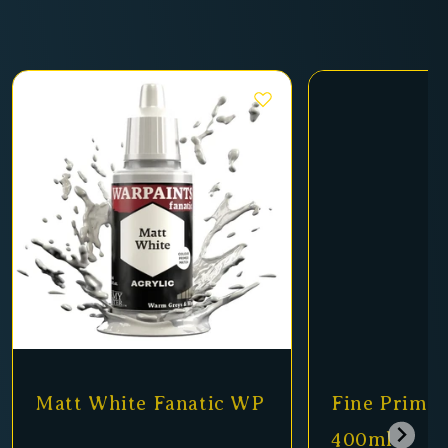
te Fanatic WP
Fine Primer Black
400ml