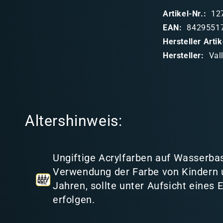
p
Artikel-Nr.:
12
p
EAN:
8429551
b
Hersteller Art
a
Hersteller:
Val
r
e
r
I
Altershinweis:
n
h
a
Ungiftige Acrylfarben auf Wasserbas
l
Verwendung der Farbe von Kindern 
t
Jahren, sollte unter Aufsicht eines
erfolgen.