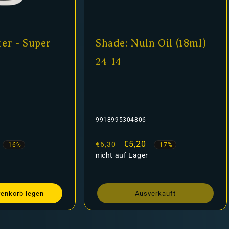
er - Super
Shade: Nuln Oil (18ml)
24-14
9918995304806
fspreis
Normaler
Verkaufspreis
€5,20
€6,30
-16%
-17%
Preis
nicht auf Lager
renkorb legen
Ausverkauft