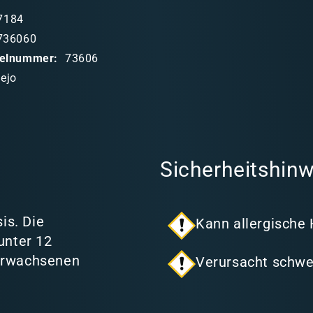
7184
736060
ikelnummer:
73606
lejo
Sicherheitshinw
is. Die
Kann allergische
unter 12
 Erwachsenen
Verursacht schwe