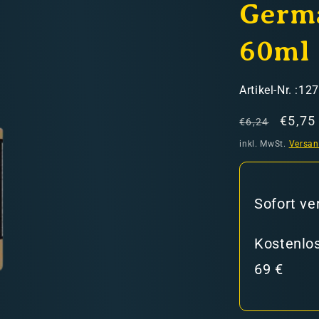
Germ
60ml
SKU:
Artikel-Nr. :12
Normaler
Verka
€5,75
€6,24
hweiz)
Preis
inkl. MwSt.
Versa
er in den Versandkosten
Sofort ve
Kostenlos
69 €