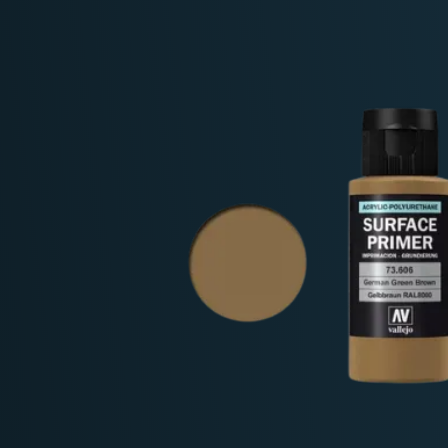
Deutschland: ab
69 €
Österreich & EU: ab
200 €
Schweiz: ab
350 €
Nicht-EU: kein kostenloser Versand
Lieferungen in Nicht-EU-Länder (z. B. Sc
nicht im Kaufpreis od
enthalten