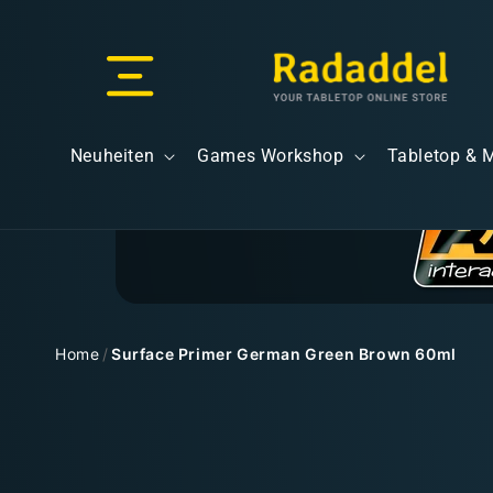
Direkt
zum
Inhalt
Versand & Lieferung
Neuheiten
Games Workshop
Tabletop & 
Versandkosten
Home
/
Surface Primer German Green Brown 60ml
Zu
Kostenloser Versand
Produktinformationen
springen