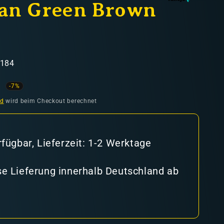
an Green Brown
7184
ufspreis
-7%
nd
wird beim Checkout berechnet
rfügbar, Lieferzeit: 1-2 Werktage
e Lieferung innerhalb Deutschland ab