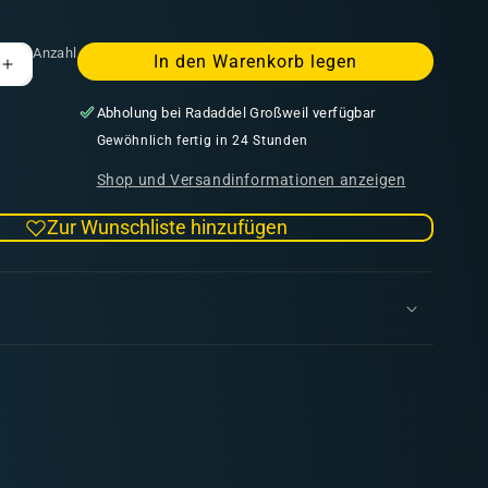
Anzahl
In den Warenkorb legen
Erhöhe
die
Abholung bei
Radaddel Großweil
verfügbar
Menge
für
Gewöhnlich fertig in 24 Stunden
Surface
Shop und Versandinformationen anzeigen
Primer
German
Zur Wunschliste hinzufügen
Green
Brown
60ml