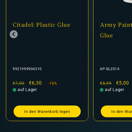
Citadel: Plastic Glue
Army Paint
Glue
9921999904310
AP-GL2014
Normaler
Verkaufspreis
€6,30
Normaler
Verkau
€5,00
€7,00
€5,99
-10%
Preis
auf Lager
Preis
auf Lager
In den Warenkorb legen
In den Wa