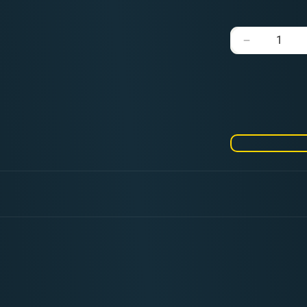
Verringere
die
Menge
für
Surface
Primer
German
Green
Brown
60ml