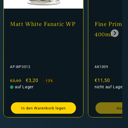
Matt White Fanatic WP
Fine Primer
400ml
AP-WP3012
AK1009
Normaler
Verkaufspreis
€3,20
Normaler
€11,50
€3,69
-13%
Preis
auf Lager
Preis
nicht auf Lager
In den Warenkorb legen
Ausve