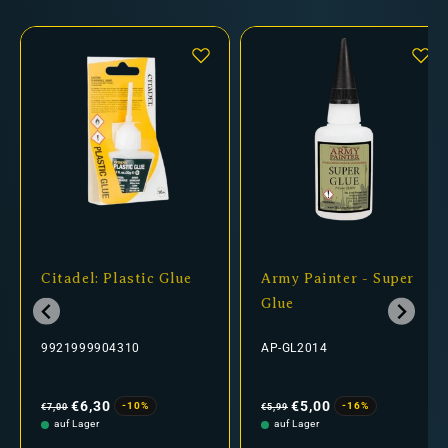
Citadel: Plastic Glue
Army Painter - Super
Glue
9921999904310
AP-GL2014
Normaler
Verkaufspreis
Normaler
Verkaufspreis
Preis
Preis
€6,30
€5,00
-10%
-16%
€7,00
€5,99
auf Lager
auf Lager