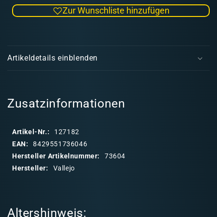
die
die
Zur Wunschliste hinzufügen
Menge
Men
für
für
Surface
Surf
E
Primer
Prim
i
German
Ger
Artikeldetails einblenden
Dark
Dark
n
Yellow
Yell
k
60ml
60ml
l
a
Zusatzinformationen
p
p
Artikel-Nr.:
127182
b
EAN:
8429551736046
a
Hersteller Artikelnummer:
73604
r
Hersteller:
Vallejo
e
r
I
Altershinweis:
n