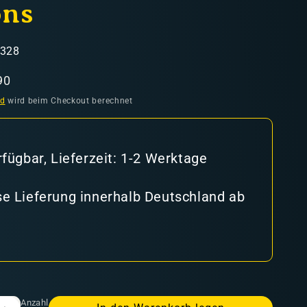
ons
4328
aufspreis
90
nd
wird beim Checkout berechnet
rfügbar, Lieferzeit: 1-2 Werktage
e Lieferung innerhalb Deutschland ab
Anzahl