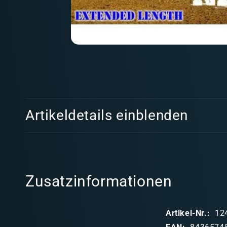
Medien
1
in
Modal
öffnen
E
Artikeldetails einblenden
i
n
k
l
Zusatzinformationen
a
p
Artikel-Nr.:
12
p