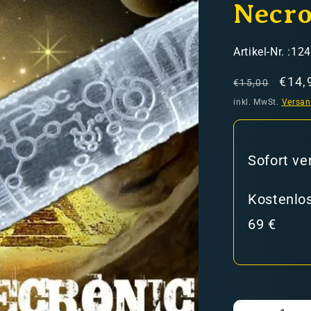
Necr
SKU:
Artikel-Nr. :12
Normaler
Verk
€14,
€15,00
Preis
inkl. MwSt.
Versa
hweiz)
Sofort ve
er in den Versandkosten
Kostenlos
69 €