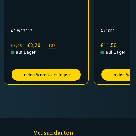
AP-WP3012
AK1009
Normaler
Verkaufspreis
€3,20
Normaler
€11,50
€3,69
-13%
Preis
auf Lager
Preis
auf Lager
In den Warenkorb legen
In den Ware
Versandarten