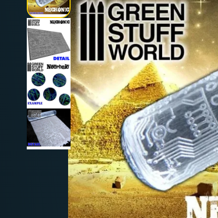
Deutschland: ab
69 €
Österreich & EU: ab
200 €
Schweiz: ab
350 €
Nicht-EU: kein kostenloser Versand
Lieferungen in Nicht-EU-Länder (z. B. Sc
nicht im Kaufpreis od
enthalten