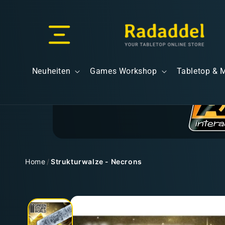
Direkt
zum
Inhalt
Versand & Lieferung
Neuheiten
Games Workshop
Tabletop & 
Versandkosten
Home
/
Strukturwalze - Necrons
Zu
Kostenloser Versand
Produktinformationen
springen