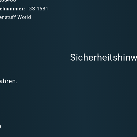
500400
ikelnummer:
GS-1681
enstuff World
Sicherheitshinw
Jahren.
g