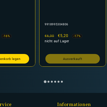
9918995304806
fspreis
Normaler
Verkaufspreis
€5,20
€6,30
-16%
-17%
Preis
nicht auf Lager
renkorb legen
Ausverkauft
rvice
Informationen