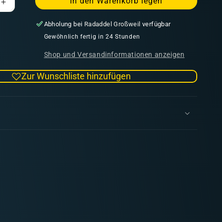
In den Warenkorb legen
Erhöhe
die
Abholung bei
Radaddel Großweil
verfügbar
Menge
für
Gewöhnlich fertig in 24 Stunden
lze
Strukturwalze
Shop und Versandinformationen anzeigen
-
Necrons
Zur Wunschliste hinzufügen