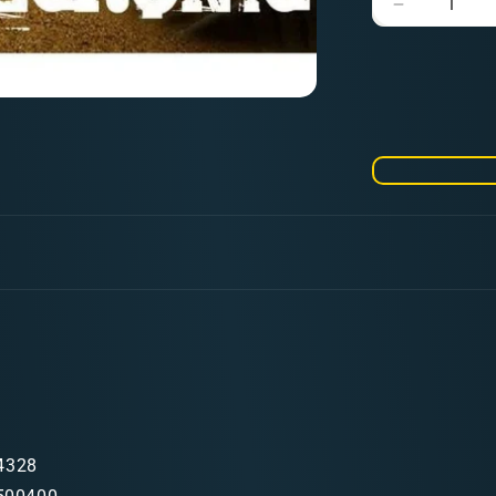
Verringere
die
Menge
für
Strukturwa
-
Necrons
4328