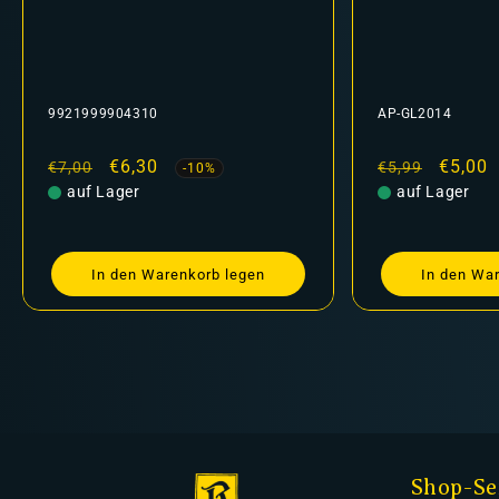
9921999904310
AP-GL2014
Normaler
Verkaufspreis
€6,30
Normaler
Verkau
€5,00
€7,00
€5,99
-10%
Preis
auf Lager
Preis
auf Lager
In den Warenkorb legen
In den Wa
Shop-Se