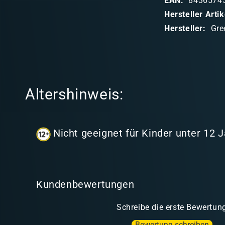
EAN:
8436574
b
Hersteller Art
a
Hersteller:
Gre
r
e
r
I
Altershinweis:
n
h
a
Nicht geeignet für Kinder unter 12 
l
t
Kundenbewertungen
Schreibe die erste Bewertun
Bewertung schreiben