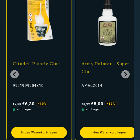
Citadel: Plastic Glue
Army Painter - Super
Glue
9921999904310
AP-GL2014
Normaler
Verkaufspreis
Normaler
Verkaufspreis
Preis
Preis
€6,30
€5,00
-10%
-16%
€7,00
€5,99
auf Lager
auf Lager
In den Warenkorb legen
In den Warenkorb legen