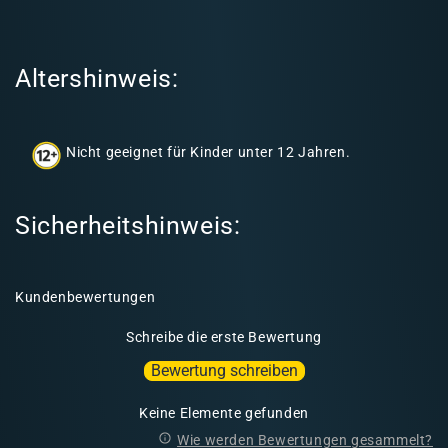
e
r
I
Altershinweis:
n
h
a
Nicht geeignet für Kinder unter 12 Jahren.
l
t
Sicherheitshinweis:
Kundenbewertungen
Schreibe die erste Bewertung
Bewertung schreiben
Keine Elemente gefunden
Wie werden Bewertungen gesammelt?