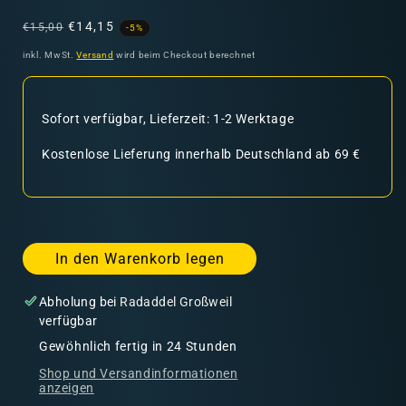
Normaler
Verkaufspreis
€14,15
€15,00
-5%
Preis
inkl. MwSt.
Versand
wird beim Checkout berechnet
Sofort verfügbar, Lieferzeit: 1-2 Werktage
Kostenlose Lieferung innerhalb Deutschland ab 69 €
In den Warenkorb legen
Abholung bei
Radaddel Großweil
verfügbar
Gewöhnlich fertig in 24 Stunden
Shop und Versandinformationen
anzeigen