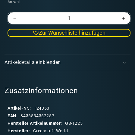
Anzahl
Verringere
Erhö
die
die
Zur Wunschliste hinzufügen
Menge
Men
für
für
Strukturwalze
Stru
E
-
-
i
Frozen
Froz
Artikeldetails einblenden
n
k
l
a
Zusatzinformationen
p
p
Artikel-Nr.:
124350
b
EAN:
8436554362257
a
Hersteller Artikelnummer:
GS-1225
r
Hersteller:
Greenstuff World