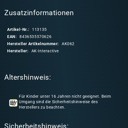
l
a
Zusatzinformationen
p
p
Artikel-Nr.:
113135
b
EAN:
8436535570626
a
Hersteller Artikelnummer:
AK062
r
Hersteller:
AK-Interactive
e
r
I
Altershinweis:
n
h
a
Für Kinder unter 16 Jahren nicht geeignet. Beim
l
Umgang sind die Sicherheitshinweise des
Herstellers zu beachten.
t
Sicherheitshinweis: