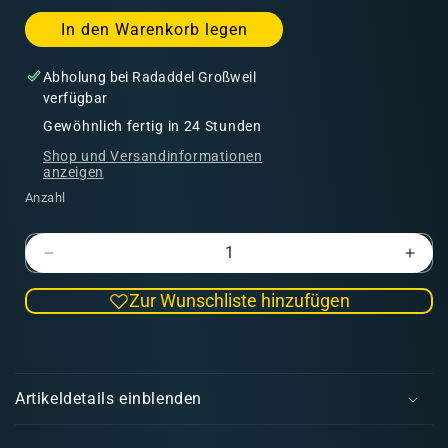
In den Warenkorb legen
Abholung bei
Radaddel Großweil
verfügbar
Gewöhnlich fertig in 24 Stunden
Shop und Versandinformationen
anzeigen
Anzahl
Verringere
Erhö
die
die
Zur Wunschliste hinzufügen
Menge
Men
für
für
Streaking
Stre
E
Effects
Effec
i
Set
Set
Artikeldetails einblenden
n
k