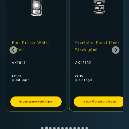
Fine Primer White
Precision Panel Liner -
400ml
Black 30ml
AK1011
AK12102
Normaler
Normaler
€11,50
€4,95
Preis
Preis
auf Lager
auf Lager
In den Warenkorb legen
In den Warenkorb legen