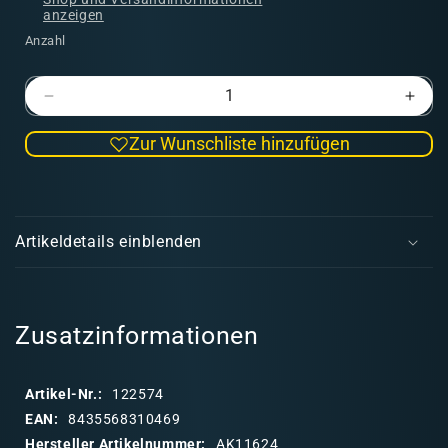
anzeigen
Anzahl
Verringere
Erhö
die
die
Zur Wunschliste hinzufügen
Menge
Men
für
für
Splittertarnmuster
Split
E
Uniforms
Unif
i
Artikeldetails einblenden
n
k
l
a
Zusatzinformationen
p
p
Artikel-Nr.:
122574
b
EAN:
8435568310469
a
Hersteller Artikelnummer:
AK11624