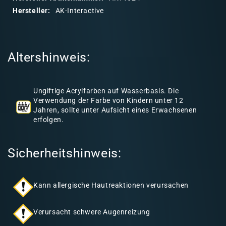
r
Hersteller:
AK-Interactive
e
r
I
Altershinweis:
n
h
a
Ungiftige Acrylfarben auf Wasserbasis. Die
l
Verwendung der Farbe von Kindern unter 12
Jahren, sollte unter Aufsicht eines Erwachsenen
t
erfolgen.
Sicherheitshinweis:
Kann allergische Hautreaktionen verursachen
Verursacht schwere Augenreizung