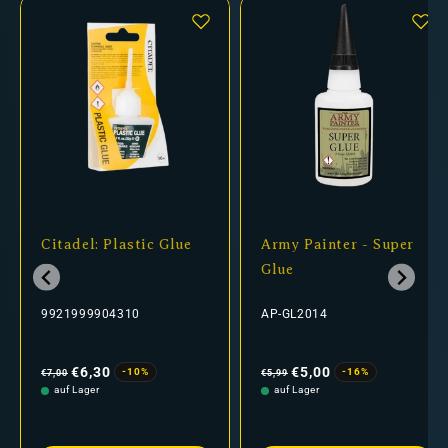
Citadel: Plastic Glue
Army Painter - Super
Glue
9921999904310
AP-GL2014
Normaler
Verkaufspreis
Normaler
Verkaufspreis
Preis
Preis
€6,30
€5,00
-10%
-16%
€7,00
€5,99
auf Lager
auf Lager