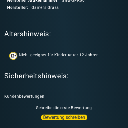
Hersteller Artikelnummer:
GGB-SPR60
r
Hersteller:
Gamers Grass
e
r
I
Altershinweis:
n
h
a
Nicht geeignet für Kinder unter 12 Jahren.
l
t
Sicherheitshinweis:
Kundenbewertungen
Schreibe die erste Bewertung
Bewertung schreiben