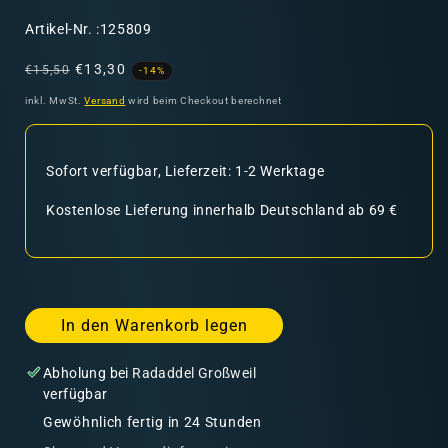
SKU:
Artikel-Nr. :125809
Normaler
Verkaufspreis
€13,30
€15,50
-14%
Preis
inkl. MwSt.
Versand
wird beim Checkout berechnet
Sofort verfügbar, Lieferzeit: 1-2 Werktage
Kostenlose Lieferung innerhalb Deutschland ab 69 €
In den Warenkorb legen
Abholung bei
Radaddel Großweil
verfügbar
Gewöhnlich fertig in 24 Stunden