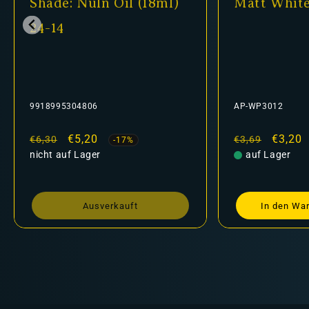
Shade: Nuln Oil (18ml)
Matt Whit
24-14
9918995304806
AP-WP3012
Normaler
Verkaufspreis
€5,20
Normaler
Verkau
€3,20
€6,30
€3,69
-17%
Preis
nicht auf Lager
Preis
auf Lager
Ausverkauft
In den Wa