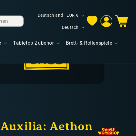
L
Deutschland | EUR €
hen
Einloggen
Warenkorb
a
S
Deutsch
n
p
d
e
Tabletop Zubehör
Brett- & Rollenspiele
r
/
a
R
c
e
h
g
e
i
o
n
 Auxilia: Aethon