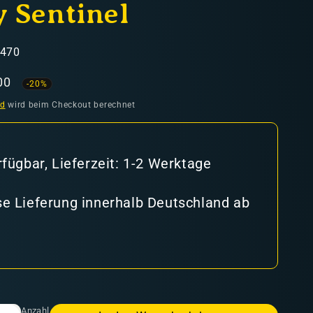
 Sentinel
8470
aufspreis
00
-20%
nd
wird beim Checkout berechnet
rfügbar, Lieferzeit: 1-2 Werktage
e Lieferung innerhalb Deutschland ab
Anzahl