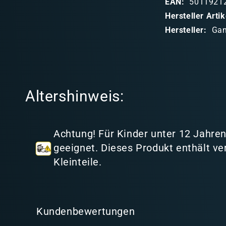
EAN:
5011921
b
Hersteller Art
a
Hersteller:
Ga
r
e
r
I
Altershinweis:
n
h
a
Achtung! Für Kinder unter 12 Jahren
l
geeignet. Dieses Produkt enthält ve
t
Kleinteile.
Kundenbewertungen