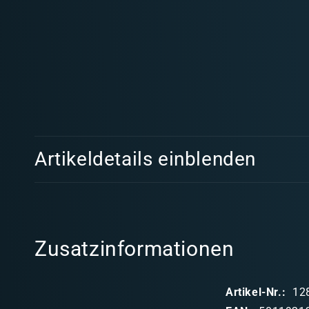
Medien
1
in
Modal
öffnen
E
Artikeldetails einblenden
i
n
k
l
Zusatzinformationen
a
p
Artikel-Nr.:
12
p