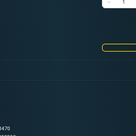
Verringere
die
Menge
für
Solar
Auxilia:
Aethon
Heavy
Sentinel
8470