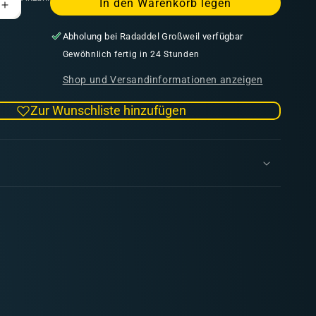
In den Warenkorb legen
Erhöhe
die
Abholung bei
Radaddel Großweil
verfügbar
Menge
für
Gewöhnlich fertig in 24 Stunden
Solar
Shop und Versandinformationen anzeigen
Auxilia:
Aethon
Zur Wunschliste hinzufügen
Heavy
Sentinel