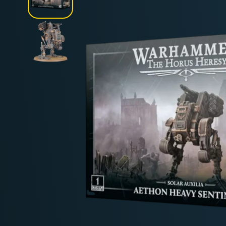
Deutschland: ab
69 €
Österreich & EU: ab
200 €
Schweiz: ab
350 €
Nicht-EU: kein kostenloser Versand
Lieferungen in Nicht-EU-Länder (z. B. Sc
nicht im Kaufpreis od
enthalten