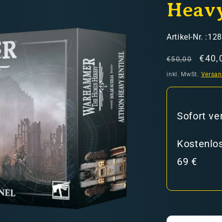
Heavy
SKU:
Artikel-Nr. :12
Normaler
Verk
€40,
€50,00
Preis
inkl. MwSt.
Versa
hweiz)
Sofort ve
er in den Versandkosten
Kostenlos
69 €