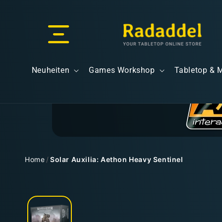
Direkt
zum
Inhalt
Versand & Lieferung
Neuheiten
Games Workshop
Tabletop & 
Versandkosten
Home
/
Solar Auxilia: Aethon Heavy Sentinel
Zu
Kostenloser Versand
Produktinformationen
springen