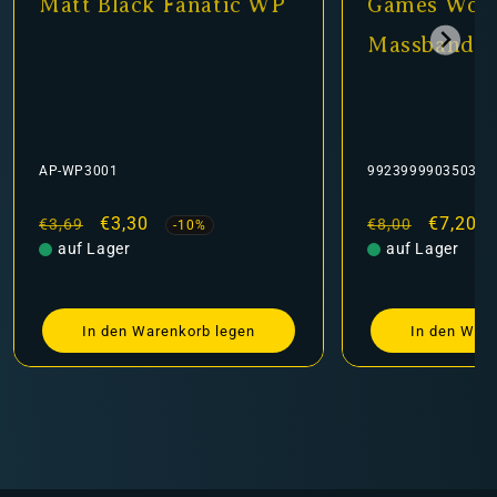
Matt Black Fanatic WP
Games Work
Massband
AP-WP3001
9923999903503
Normaler
Verkaufspreis
€3,30
Normaler
Verkauf
€7,20
€3,69
€8,00
-10%
Preis
auf Lager
Preis
auf Lager
In den Warenkorb legen
In den Ware