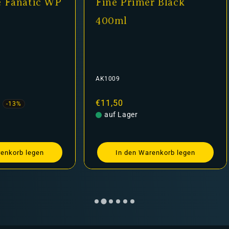
e Fanatic WP
Fine Primer Black
400ml
AK1009
fspreis
Normaler
€11,50
-13%
Preis
auf Lager
renkorb legen
In den Warenkorb legen