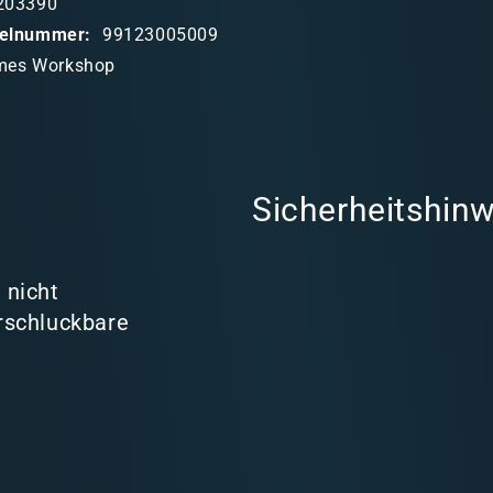
203390
ikelnummer:
99123005009
mes Workshop
Sicherheitshinw
 nicht
rschluckbare