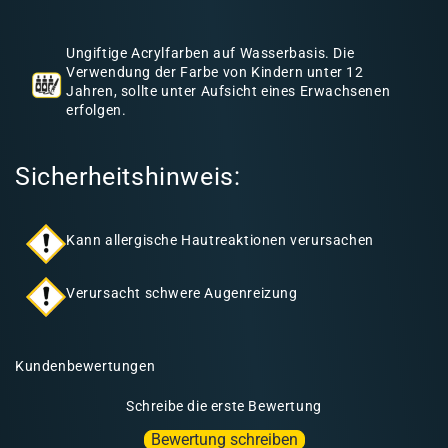
h
a
Ungiftige Acrylfarben auf Wasserbasis. Die
l
Verwendung der Farbe von Kindern unter 12
Jahren, sollte unter Aufsicht eines Erwachsenen
t
erfolgen.
Sicherheitshinweis:
Kann allergische Hautreaktionen verursachen
Verursacht schwere Augenreizung
Kundenbewertungen
Schreibe die erste Bewertung
Bewertung schreiben