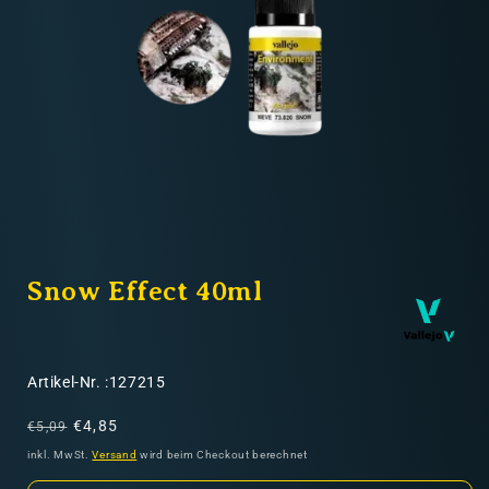
Nicht-EU: kein kostenloser Versand
Lieferungen in Nicht-EU-Länder (z. B. Schweiz)
nicht im Kaufpreis oder in
den Versandkosten enthalten
Medien
1
Snow Effect 40ml
in
Modal
öffnen
SKU:
Artikel-Nr. :127215
Normaler
Verkaufspreis
€4,85
€5,09
Preis
inkl. MwSt.
Versand
wird beim Checkout berechnet