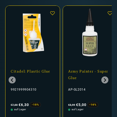
Citadel: Plastic Glue
Army Painter - Super
Glue
9921999904310
AP-GL2014
Normaler
Verkaufspreis
Normaler
Verkaufspreis
Preis
Preis
€6,30
€5,00
-10%
-16%
€7,00
€5,99
auf Lager
auf Lager