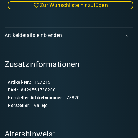
Zur Wunschliste hinzufügen
Menge
Men
für
für
Snow
Sno
E
Effect
Effec
i
40ml
40ml
Artikeldetails einblenden
n
k
l
a
Zusatzinformationen
p
p
Artikel-Nr.:
127215
b
EAN:
8429551738200
a
Hersteller Artikelnummer:
73820
r
Hersteller:
Vallejo
e
r
I
Altershinweis:
n