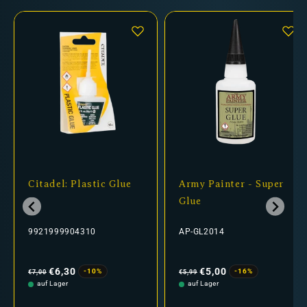
Citadel: Plastic Glue
Army Painter - Super
Glue
9921999904310
AP-GL2014
Normaler
Verkaufspreis
Normaler
Verkaufspreis
Preis
Preis
€6,30
€5,00
-10%
-16%
€7,00
€5,99
auf Lager
auf Lager