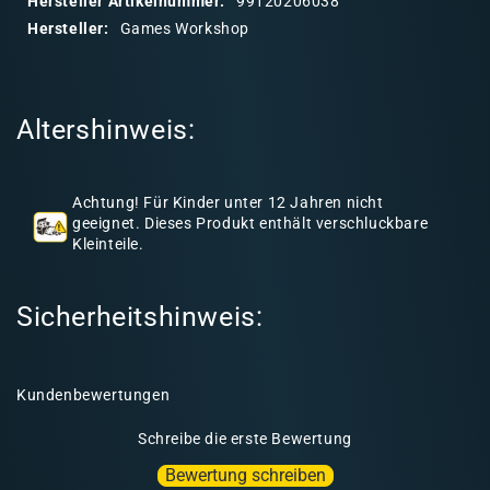
Hersteller Artikelnummer:
99120206038
r
Hersteller:
Games Workshop
e
r
I
Altershinweis:
n
h
a
Achtung! Für Kinder unter 12 Jahren nicht
l
geeignet. Dieses Produkt enthält verschluckbare
Kleinteile.
t
Sicherheitshinweis:
Kundenbewertungen
Schreibe die erste Bewertung
Bewertung schreiben