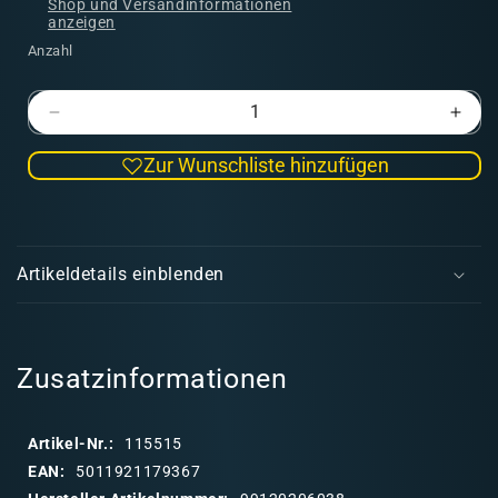
Shop und Versandinformationen
anzeigen
Anzahl
Verringere
Erhö
die
die
Zur Wunschliste hinzufügen
Menge
Men
für
für
Skaven:
Skav
E
Verminlord
Verm
i
Corruptor
Corr
Artikeldetails einblenden
n
k
l
a
Zusatzinformationen
p
p
Artikel-Nr.:
115515
b
EAN:
5011921179367
a