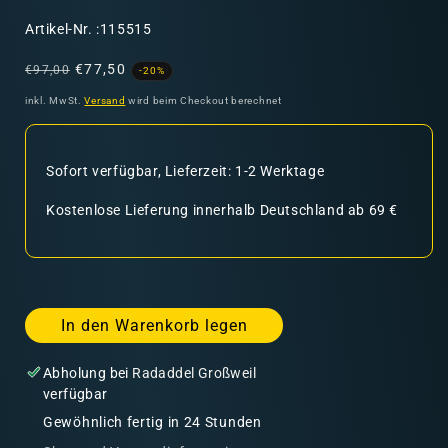
SKU:
Artikel-Nr. :115515
Normaler
Verkaufspreis
€77,50
€97,00
-20%
Preis
inkl. MwSt.
Versand
wird beim Checkout berechnet
Sofort verfügbar, Lieferzeit: 1-2 Werktage
Kostenlose Lieferung innerhalb Deutschland ab 69 €
In den Warenkorb legen
Abholung bei
Radaddel Großweil
verfügbar
Gewöhnlich fertig in 24 Stunden