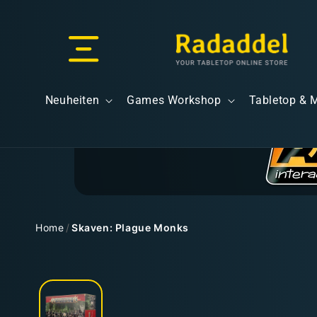
Direkt
zum
Inhalt
Versand & Lieferung
Neuheiten
Games Workshop
Tabletop & 
Versandkosten
Home
/
Skaven: Plague Monks
Zu
Kostenloser Versand
Produktinformationen
springen