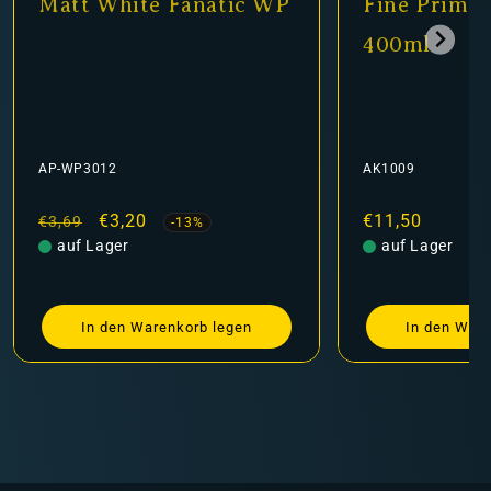
 White Fanatic WP
Fine Primer Black
400ml
012
AK1009
ler
Verkaufspreis
€3,20
Normaler
€11,50
-13%
Lager
Preis
auf Lager
n den Warenkorb legen
In den Warenkorb legen