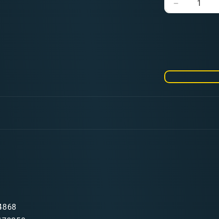
Verringere
die
Menge
für
Skaven:
Plague
Monks
4868