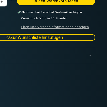
In den Warenkorb legen
Erhöhe
die
Abholung bei
Radaddel Großweil
verfügbar
Menge
für
Gewöhnlich fertig in 24 Stunden
Skaven:
Shop und Versandinformationen anzeigen
Plague
Monks
Zur Wunschliste hinzufügen