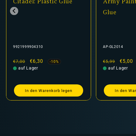
del: Plastic Glue
Army Painter - Sup
Glue
99904310
AP-GL2014
aler
Verkaufspreis
€6,30
Normaler
Verkaufspreis
€5,00
€5,99
-10%
-16%
 Lager
Preis
auf Lager
In den Warenkorb legen
In den Warenkorb legen