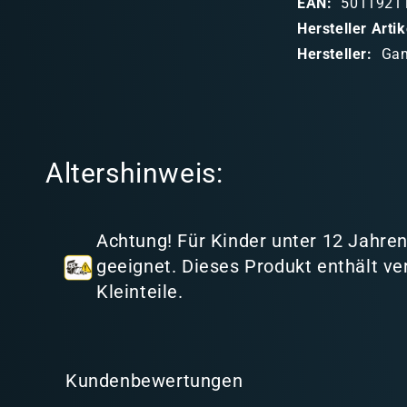
EAN:
5011921
b
Hersteller Art
a
Hersteller:
Ga
r
e
r
I
Altershinweis:
n
h
a
Achtung! Für Kinder unter 12 Jahren
l
geeignet. Dieses Produkt enthält ve
t
Kleinteile.
Kundenbewertungen