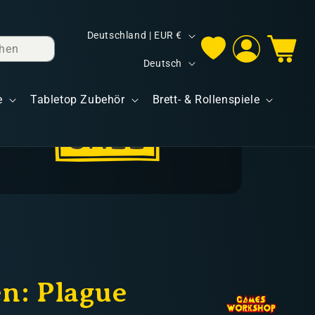
L
Deutschland | EUR €
hen
Einloggen
Warenkorb
a
S
Deutsch
n
p
d
e
Tabletop Zubehör
Brett- & Rollenspiele
r
/
a
R
c
e
h
g
e
i
o
n
n: Plague