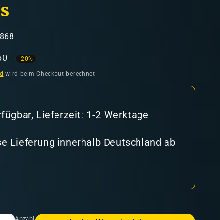
s
4868
aufspreis
60
-20%
nd
wird beim Checkout berechnet
rfügbar, Lieferzeit: 1-2 Werktage
e Lieferung innerhalb Deutschland ab
Anzahl