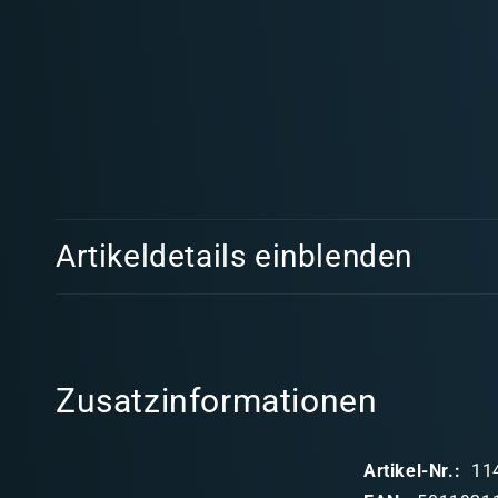
Medien
1
in
Modal
öffnen
E
Artikeldetails einblenden
i
n
k
l
Zusatzinformationen
a
p
Artikel-Nr.:
11
p