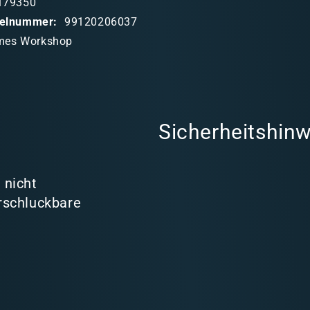
179350
ikelnummer:
99120206037
mes Workshop
Sicherheitshinw
 nicht
rschluckbare