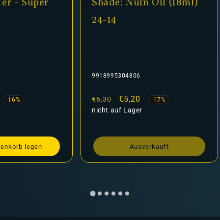
er
Shade: Nuln Oil (18ml)
Matt
24-14
9918995304806
AP-WP3
Normaler
Verkaufspreis
€5,20
Norma
€6,30
€3,69
-17%
Preis
nicht auf Lager
Preis
auf 
Ausverkauft
I