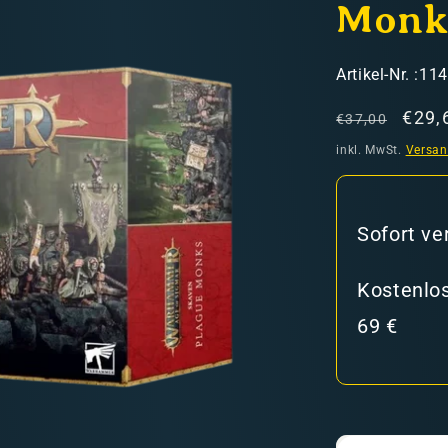
Monk
SKU:
Artikel-Nr. :11
Normaler
Verk
€29,
€37,00
Preis
inkl. MwSt.
Versa
hweiz)
Sofort ve
er in den Versandkosten
Kostenlos
69 €