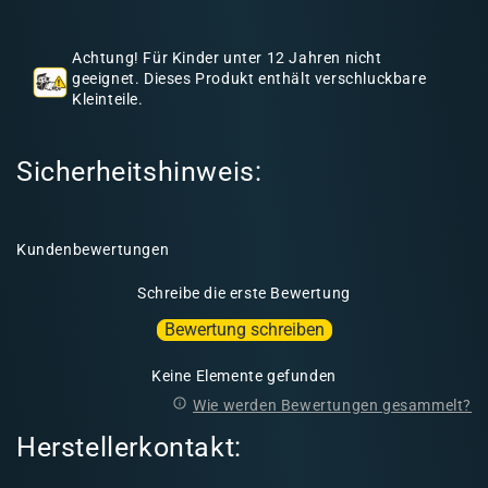
h
a
Achtung! Für Kinder unter 12 Jahren nicht
l
geeignet. Dieses Produkt enthält verschluckbare
Kleinteile.
t
Sicherheitshinweis:
Kundenbewertungen
Schreibe die erste Bewertung
Bewertung schreiben
Keine Elemente gefunden
Wie werden Bewertungen gesammelt?
Herstellerkontakt: