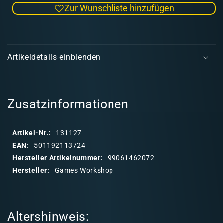
Zur Wunschliste hinzufügen
Menge
Men
für
für
Sharku
Shar
E
Warg
War
i
Rider
Ride
Artikeldetails einblenden
Captain
Capt
n
(LOTR
(LO
k
-
-
l
Evil)
Evil)
a
Zusatzinformationen
p
p
Artikel-Nr.:
131127
b
EAN:
501192113724
a
Hersteller Artikelnummer:
99061462072
r
Hersteller:
Games Workshop
e
r
I
Altershinweis:
n