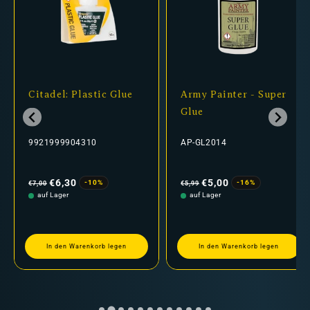
Citadel: Plastic Glue
Army Painter - Super
Glue
9921999904310
AP-GL2014
Normaler
Verkaufspreis
Normaler
Verkaufspreis
Preis
Preis
€6,30
€5,00
-10%
-16%
€7,00
€5,99
auf Lager
auf Lager
In den Warenkorb legen
In den Warenkorb legen