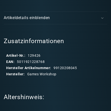
Seraphon:
Sera
E
Spearhead
Spea
i
Artikeldetails einblenden
n
k
l
a
Zusatzinformationen
p
p
Artikel-Nr.:
129426
b
EAN:
5011921228768
a
Hersteller Artikelnummer:
99120208045
r
Hersteller:
Games Workshop
e
r
I
Altershinweis:
n
h