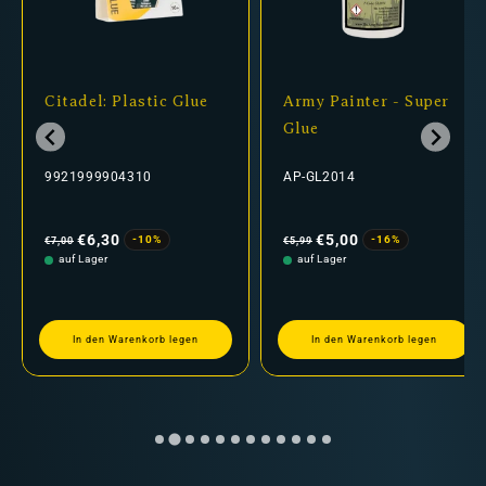
Citadel: Plastic Glue
Army Painter - Super
Glue
9921999904310
AP-GL2014
Normaler
Verkaufspreis
Normaler
Verkaufspreis
Preis
Preis
€6,30
€5,00
-10%
-16%
€7,00
€5,99
auf Lager
auf Lager
In den Warenkorb legen
In den Warenkorb legen