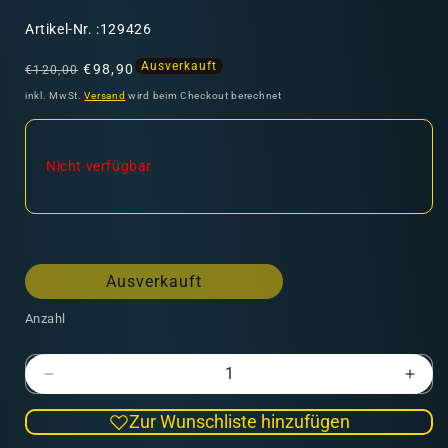
SKU:
Artikel-Nr. :129426
Normaler
Verkaufspreis
Ausverkauft
€98,90
€120,00
Preis
inkl. MwSt.
Versand
wird beim Checkout berechnet
Nicht verfügbar
Ausverkauft
Anzahl
Verringere
Erhö
die
die
Zur Wunschliste hinzufügen
Menge
Men
für
für