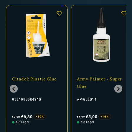
Citadel: Plastic Glue
Army Painter - Super
Glue
9921999904310
AP-GL2014
Normaler
Verkaufspreis
Normaler
Verkaufspreis
Preis
Preis
€6,30
€5,00
-10%
-16%
€7,00
€5,99
auf Lager
auf Lager