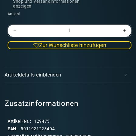
Shop und Versandinformationen
anzeigen
Anzahl
Verringere
Erhö
die
die
Zur Wunschliste hinzufügen
Menge
Men
für
für
Seraphon:
Sera
E
Fraktionsset
Frak
i
(deutsch)
(deu
Artikeldetails einblenden
n
k
l
a
Zusatzinformationen
p
p
Artikel-Nr.:
129473
b
EAN:
5011921223404
a