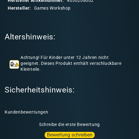
Hersteller Artikelnummer:
4050208002
r
Hersteller:
Games Workshop
e
r
I
Altershinweis:
n
h
a
Achtung! Für Kinder unter 12 Jahren nicht
l
geeignet. Dieses Produkt enthält verschluckbare
Kleinteile.
t
Sicherheitshinweis:
Kundenbewertungen
Schreibe die erste Bewertung
Bewertung schreiben