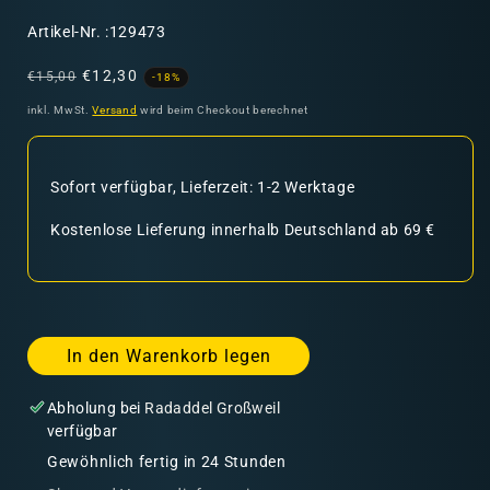
SKU:
Artikel-Nr. :129473
Normaler
Verkaufspreis
€12,30
€15,00
-18%
Preis
inkl. MwSt.
Versand
wird beim Checkout berechnet
Sofort verfügbar, Lieferzeit: 1-2 Werktage
Kostenlose Lieferung innerhalb Deutschland ab 69 €
In den Warenkorb legen
Abholung bei
Radaddel Großweil
verfügbar
Gewöhnlich fertig in 24 Stunden