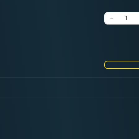
Verringere
die
Menge
für
Scatter
Dice
Black
Green
Square
(5
Stück)