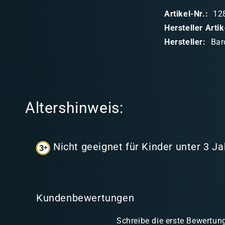
p
Artikel-Nr.:
12
p
Hersteller Art
b
Hersteller:
Bar
a
r
e
r
Altershinweis:
I
n
h
Nicht geeignet für Kinder unter 3 Ja
a
l
t
Kundenbewertungen
Schreibe die erste Bewertun