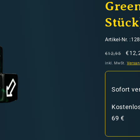
Green
Stück
SKU:
Artikel-Nr. :12
Normaler
Verk
€12,
€12,95
hweiz)
Preis
inkl. MwSt.
Versa
er in den Versandkosten
Sofort ve
Kostenlos
69 €