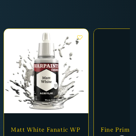
te Fanatic WP
Fine Primer Black