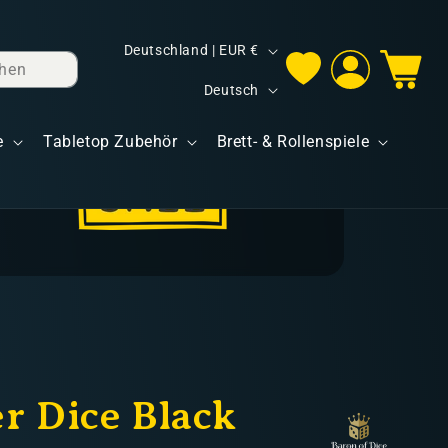
L
Deutschland | EUR €
hen
Einloggen
Warenkorb
a
S
Deutsch
n
p
d
e
Tabletop Zubehör
Brett- & Rollenspiele
r
/
a
R
c
e
h
g
e
i
o
n
er Dice Black