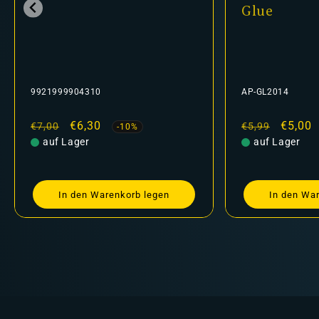
Glue
310
AP-GL2014
kaufspreis
,30
Normaler
Verkaufspreis
€5,00
€5,99
-10%
-16%
r
Preis
auf Lager
n Warenkorb legen
In den Warenkorb legen