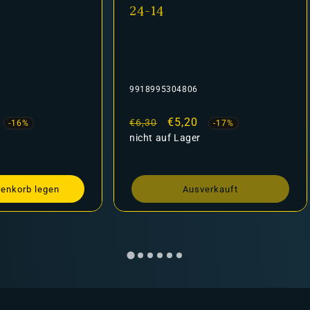
24-14
9918995304806
AP-WP3012
Normaler
Verkaufspreis
€5,20
Normaler
Ver
€3,
€6,30
€3,69
-17%
Preis
nicht auf Lager
Preis
auf Lager
Ausverkauft
In den 