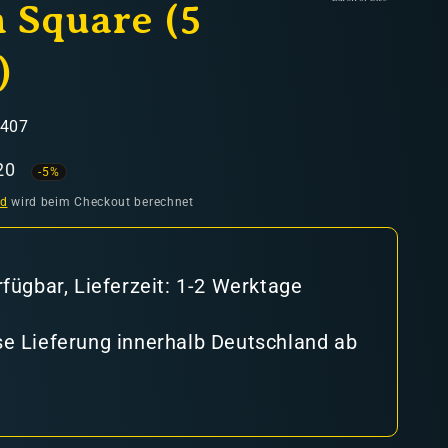
 Square (5
)
8407
aufspreis
20
-5%
nd
wird beim Checkout berechnet
rfügbar, Lieferzeit: 1-2 Werktage
e Lieferung innerhalb Deutschland ab