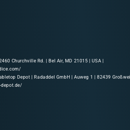
2460 Churchville Rd. | Bel Air, MD 21015 | USA |
dice.com/
bletop Depot | Radaddel GmbH | Auweg 1 | 82439 Großweil
p-depot.de/