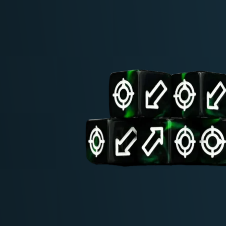
Deutschland: ab
69 €
Österreich & EU: ab
200 €
Schweiz: ab
350 €
Nicht-EU: kein kostenloser Versand
Lieferungen in Nicht-EU-Länder (z. B. Sc
nicht im Kaufpreis od
enthalten