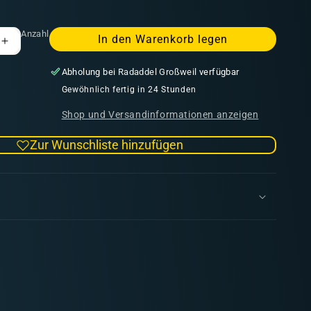
Anzahl
In den Warenkorb legen
Erhöhe
die
Abholung bei
Radaddel Großweil
verfügbar
Menge
für
Gewöhnlich fertig in 24 Stunden
Scatter
Shop und Versandinformationen anzeigen
Dice
Black
Zur Wunschliste hinzufügen
Green
Square
(5
Stück)