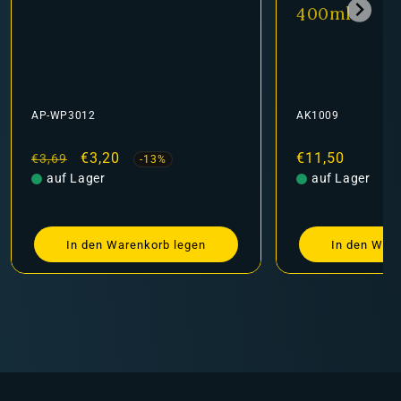
400ml
AK1009
kaufspreis
20
Normaler
€11,50
-13%
Preis
auf Lager
Warenkorb legen
In den Warenkorb legen