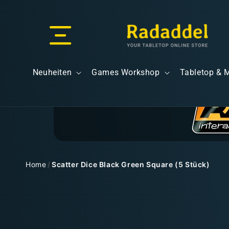
Direkt
zum
Inhalt
Versand & Lieferung
Neuheiten
Games Workshop
Tabletop & 
Versandkosten
Home
/
Scatter Dice Black Green Square (5 Stück)
Zu
Kostenloser Versand
Produktinformationen
springen