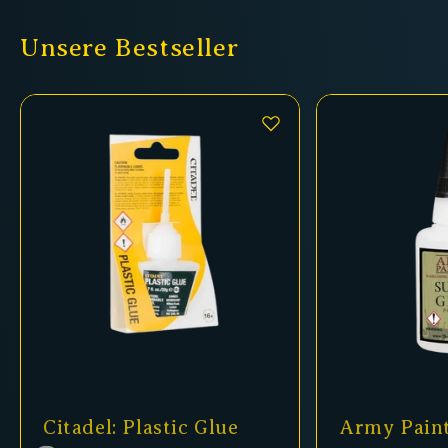
Unsere Bestseller
 Plastic Glue
Army Painter - Super