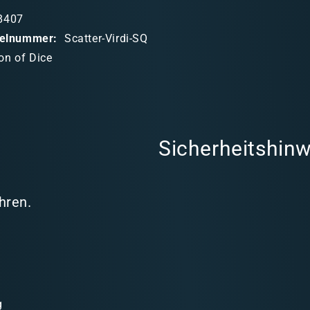
8407
ikelnummer:
Scatter-Virdi-SQ
on of Dice
Sicherheitshinw
hren.
g