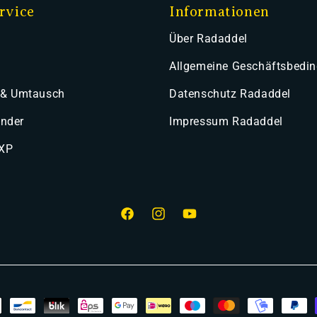
rvice
Informationen
Über Radaddel
Allgemeine Geschäftsbedi
 & Umtausch
Datenschutz Radaddel
ender
Impressum Radaddel
 XP
Facebook
Instagram
YouTube
smethoden