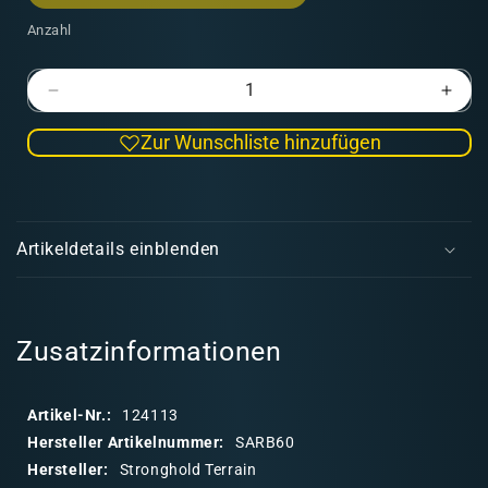
Anzahl
Verringere
Erhö
die
die
Zur Wunschliste hinzufügen
Menge
Men
für
für
SAGA
SAG
E
Ära
Ära
i
des
des
Artikeldetails einblenden
Hannibal
Hann
n
(deutsch)
(deu
k
l
a
Zusatzinformationen
p
p
Artikel-Nr.:
124113
b
Hersteller Artikelnummer:
SARB60
a
Hersteller:
Stronghold Terrain