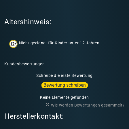
r
e
r
Altershinweis:
I
n
h
Nicht geeignet für Kinder unter 12 Jahren.
a
l
t
Kundenbewertungen
Schreibe die erste Bewertung
Bewertung schreiben
Keine Elemente gefunden
Wie werden Bewertungen gesammelt?
Herstellerkontakt: