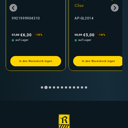
Glue
9921999904310
AP-GL2014
Normaler
Verkaufspreis
Normaler
Verkaufspreis
Preis
Preis
€6,30
€5,00
-10%
-16%
€7,00
€5,99
auf Lager
auf Lager
In den Warenkorb legen
In den Warenkorb legen