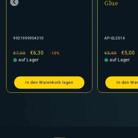
Glue
24-14
AP-GL2014
9918995304
Normaler
Verkaufspreis
€5,00
Normaler
Ver
€5,
€5,99
€6,30
-16%
Preis
auf Lager
Preis
nicht auf La
In den Warenkorb legen