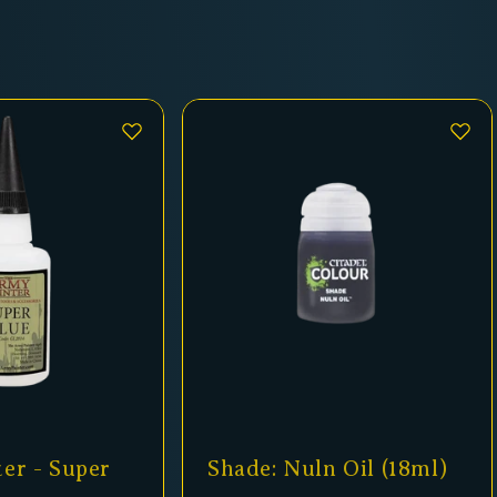
uln Oil (18ml)
Matt White Fanatic WP