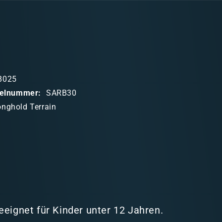
8025
ikelnummer:
SARB30
onghold Terrain
eeignet für Kinder unter 12 Jahren.