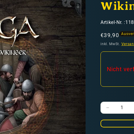
Wikin
SKU:
Artikel-Nr. :11
Ausver
Normaler
€39,90
Preis
inkl. MwSt.
Versa
hweiz)
Nicht ver
er in den Versandkosten
Verringere
die
Menge
für