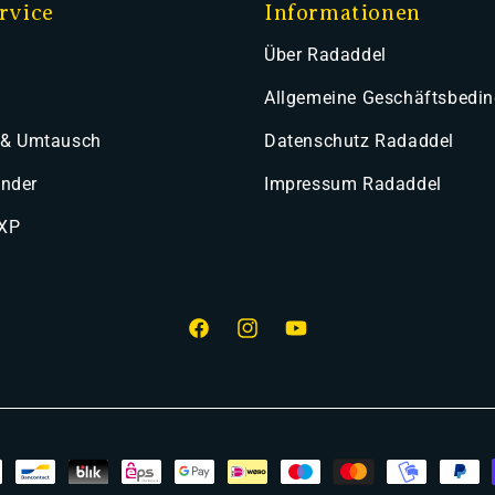
rvice
Informationen
Über Radaddel
Allgemeine Geschäftsbedi
 & Umtausch
Datenschutz Radaddel
ender
Impressum Radaddel
 XP
Facebook
Instagram
YouTube
smethoden