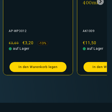
400ml
AK1009
AP-WP3001
Normaler
€11,50
Normaler
Verk
€3,3
€3,69
Preis
auf Lager
Preis
auf Lager
In den Warenkorb legen
In den 