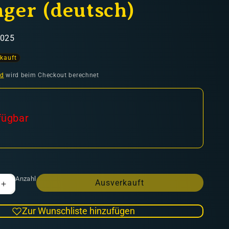
ger (deutsch)
8025
kauft
nd
wird beim Checkout berechnet
fügbar
Anzahl
Ausverkauft
Erhöhe
die
Menge
Zur Wunschliste hinzufügen
für