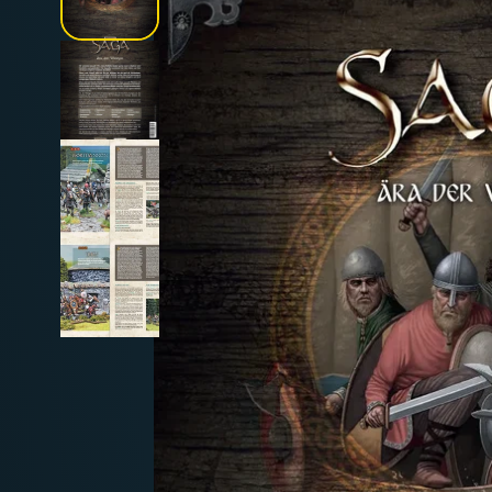
Deutschland: ab
69 €
Österreich & EU: ab
200 €
Schweiz: ab
350 €
Nicht-EU: kein kostenloser Versand
Lieferungen in Nicht-EU-Länder (z. B. Sc
nicht im Kaufpreis od
enthalten