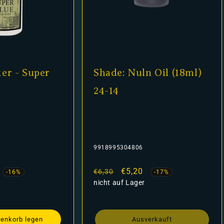
er - Super
Shade: Nuln Oil (18ml)
24-14
9918995304806
fspreis
Normaler
Verkaufspreis
€5,20
€6,30
-16%
-17%
Preis
nicht auf Lager
renkorb legen
Ausverkauft