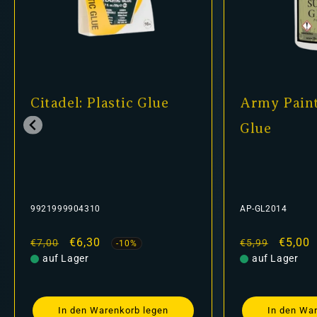
Citadel: Plastic Glue
Army Paint
Glue
9921999904310
AP-GL2014
Normaler
Verkaufspreis
€6,30
Normaler
Verkau
€5,00
€7,00
€5,99
-10%
Preis
auf Lager
Preis
auf Lager
In den Warenkorb legen
In den Wa