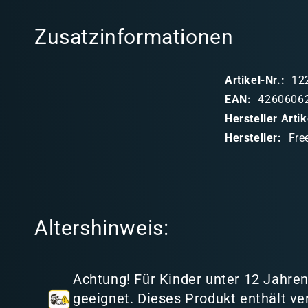
l
Zusatzinformationen
a
p
Artikel-Nr.:
12
p
EAN:
4260606
b
Hersteller Art
a
Hersteller:
Fre
r
e
r
I
Altershinweis:
n
h
a
Achtung! Für Kinder unter 12 Jahren
l
geeignet. Dieses Produkt enthält ve