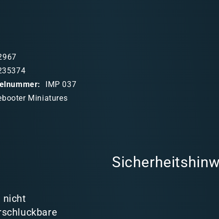
2967
235374
ikelnummer:
IMP 037
ebooter Miniatures
Sicherheitshinw
 nicht
rschluckbare