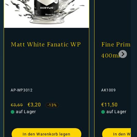
Matt White Fanatic WP
Fine Primer
400ml
AP-WP3012
AK1009
Normaler
Verkaufspreis
€3,20
Normaler
€11,50
€3,69
-13%
Preis
auf Lager
Preis
auf Lager
In den Warenkorb legen
In den Ware