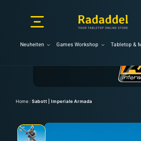
Direkt
zum
Inhalt
Versand & Lieferung
Neuheiten
Games Workshop
Tabletop & 
Versandkosten
Home
/
Sabott | Imperiale Armada
Zu
Kostenloser Versand
Produktinformationen
springen