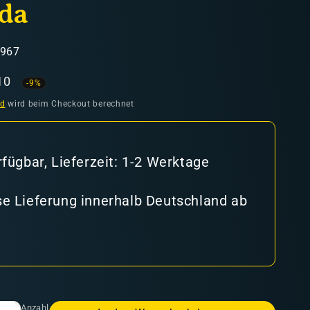
da
2967
aufspreis
10
-9%
nd
wird beim Checkout berechnet
rfügbar, Lieferzeit: 1-2 Werktage
e Lieferung innerhalb Deutschland ab
Anzahl