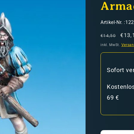
Arma
SKU:
Artikel-Nr. :12
Normaler
Verk
€13,
€14,50
Preis
inkl. MwSt.
Versa
hweiz)
Sofort ve
er in den Versandkosten
Kostenlos
69 €