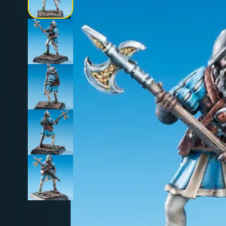
Deutschland: ab
69 €
Österreich & EU: ab
200 €
Schweiz: ab
350 €
Nicht-EU: kein kostenloser Versand
Lieferungen in Nicht-EU-Länder (z. B. Sc
nicht im Kaufpreis od
enthalten