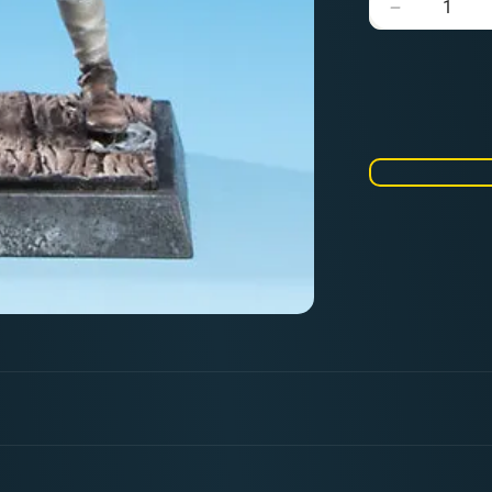
Verringere
die
Menge
für
Sabott
|
Imperiale
Armada