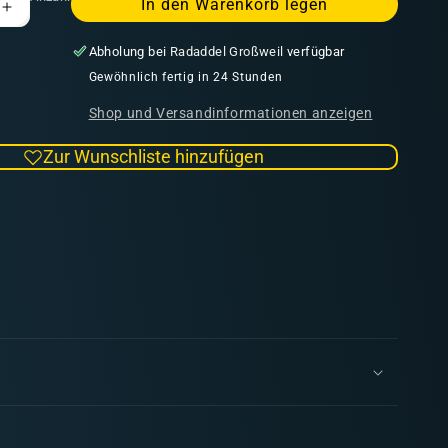
In den Warenkorb legen
Erhöhe
die
Abholung bei
Radaddel Großweil
verfügbar
Menge
für
Gewöhnlich fertig in 24 Stunden
Sabott
Shop und Versandinformationen anzeigen
|
Imperiale
Zur Wunschliste hinzufügen
Armada