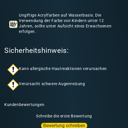
h
a
Ungiftige Acrylfarben auf Wasserbasis. Die
l
Verwendung der Farbe von Kindern unter 12
Jahren, sollte unter Aufsicht eines Erwachsenen
t
erfolgen.
Sicherheitshinweis:
Kann allergische Hautreaktionen verursachen
Verursacht schwere Augenreizung
Kundenbewertungen
Schreibe die erste Bewertung
Bewertung schreiben