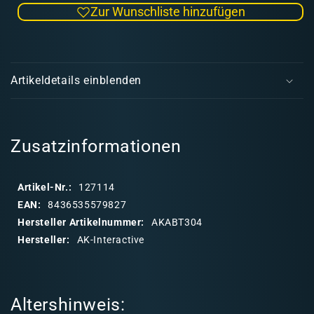
Zur Wunschliste hinzufügen
Menge
Men
für
für
Rust
Rust
E
and
and
i
Red
Red
Artikeldetails einblenden
Colors
Colo
n
Set
Set
k
l
a
Zusatzinformationen
p
p
Artikel-Nr.:
127114
b
EAN:
8436535579827
a
Hersteller Artikelnummer:
AKABT304
r
Hersteller:
AK-Interactive
e
r
I
Altershinweis:
n