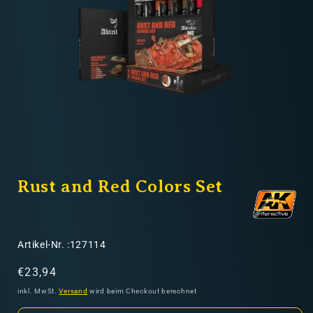
Nicht-EU: kein kostenloser Versand
Lieferungen in Nicht-EU-Länder (z. B. Schweiz)
nicht im Kaufpreis oder in
den Versandkosten enthalten
Medien
1
Rust and Red Colors Set
in
Modal
öffnen
SKU:
Artikel-Nr. :127114
Normaler
€23,94
Preis
inkl. MwSt.
Versand
wird beim Checkout berechnet