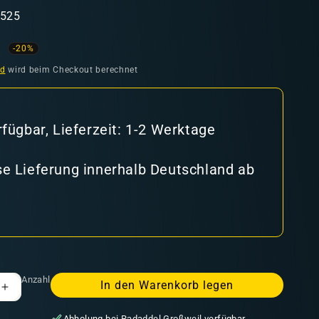
6525
ufspreis
-20%
nd
wird beim Checkout berechnet
rfügbar, Lieferzeit: 1-2 Werktage
e Lieferung innerhalb Deutschland ab
Anzahl
In den Warenkorb legen
Erhöhe
die
Abholung bei
Radaddel Großweil
verfügbar