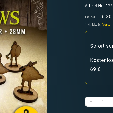
SKU:
Artikel-Nr. :12
Normaler
Verka
€6,80
€8,50
Preis
inkl. MwSt.
Versa
hweiz)
Sofort ve
Kostenlos
69 €
er in den Versandkosten
Verringere
die