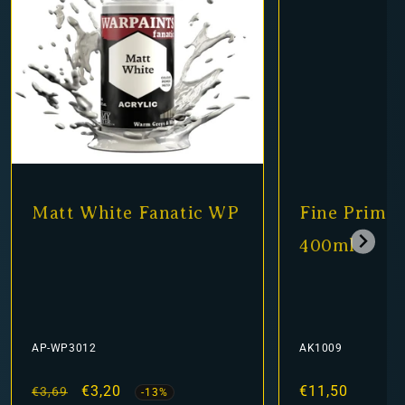
Matt White Fanatic WP
Fine Primer
400ml
AP-WP3012
AK1009
Normaler
Verkaufspreis
€3,20
Normaler
€11,50
€3,69
-13%