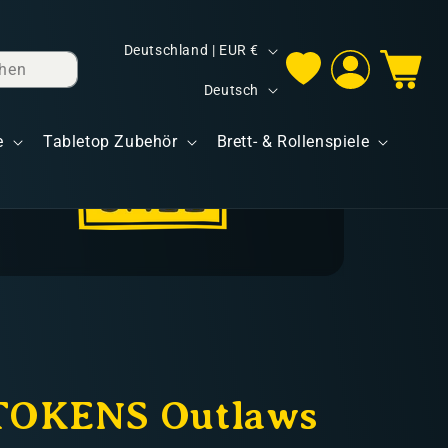
L
Deutschland | EUR €
hen
Einloggen
Warenkorb
a
S
Deutsch
n
p
d
e
Tabletop Zubehör
Brett- & Rollenspiele
r
/
a
R
c
e
h
g
e
i
o
n
TOKENS Outlaws