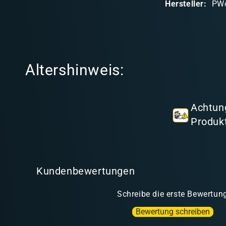
Hersteller:
PW
r
e
r
I
Altershinweis:
n
h
a
Achtung
l
Produkt
t
Kundenbewertungen
Schreibe die erste Bewertun
Bewertung schreiben