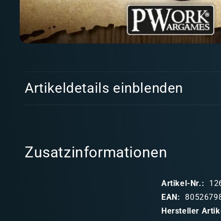
Medien
1
in
Modal
E
öffnen
Artikeldetails einblenden
i
n
k
l
Zusatzinformationen
a
p
Artikel-Nr.:
12
p
EAN:
8052679
b
Hersteller Art
a