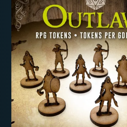
Deutschland: ab
69 €
Österreich & EU: ab
200 €
Schweiz: ab
350 €
Nicht-EU: kein kostenloser Versand
Lieferungen in Nicht-EU-Länder (z. B. Sc
nicht im Kaufpreis od
enthalten