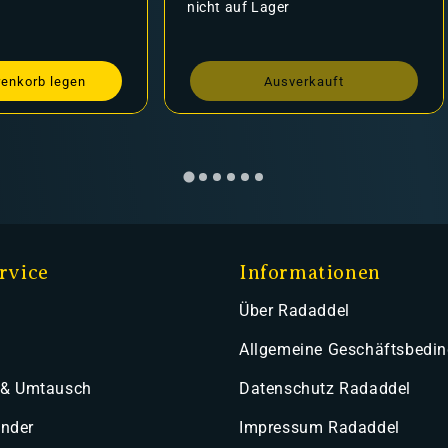
Preis
nicht auf Lager
renkorb legen
Ausverkauft
rvice
Informationen
Über Radaddel
Allgemeine Geschäftsbedi
 & Umtausch
Datenschutz Radaddel
ender
Impressum Radaddel