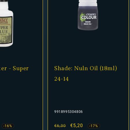
er - Super
Shade: Nuln Oil (18ml)
24-14
9918995304806
fspreis
Normaler
Verkaufspreis
€5,20
€6,30
-16%
-17%