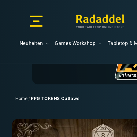
Direkt
zum
Inhalt
Versand & Lieferung
Neuheiten
Games Workshop
Tabletop & 
Versandkosten
Home
/
RPG TOKENS Outlaws
Zu
Kostenloser Versand
Produktinformationen
springen