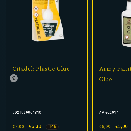
Citadel: Plastic Glue
Army Paint
Glue
9921999904310
AP-GL2014
Normaler
Verkaufspreis
€6,30
Normaler
Verkau
€5,00
€7,00
€5,99
-10%