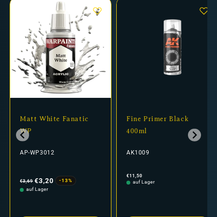
Matt White Fanatic
Fine Primer Black
WP
400ml
AP-WP3012
AK1009
Normaler
Verkaufspreis
Normaler
€11,50
Preis
Preis
€3,20
-13%
€3,69
auf Lager
auf Lager