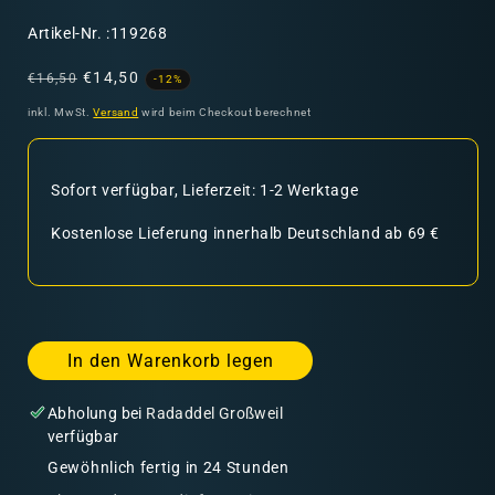
SKU:
Artikel-Nr. :119268
Normaler
Verkaufspreis
€14,50
€16,50
-12%
Preis
inkl. MwSt.
Versand
wird beim Checkout berechnet
Sofort verfügbar, Lieferzeit: 1-2 Werktage
Kostenlose Lieferung innerhalb Deutschland ab 69 €
In den Warenkorb legen
Abholung bei
Radaddel Großweil
verfügbar
Gewöhnlich fertig in 24 Stunden