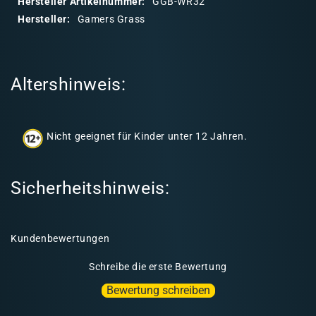
Hersteller Artikelnummer:
GGB-WR32
r
Hersteller:
Gamers Grass
e
r
I
Altershinweis:
n
h
a
Nicht geeignet für Kinder unter 12 Jahren.
l
t
Sicherheitshinweis:
Kundenbewertungen
Schreibe die erste Bewertung
Bewertung schreiben