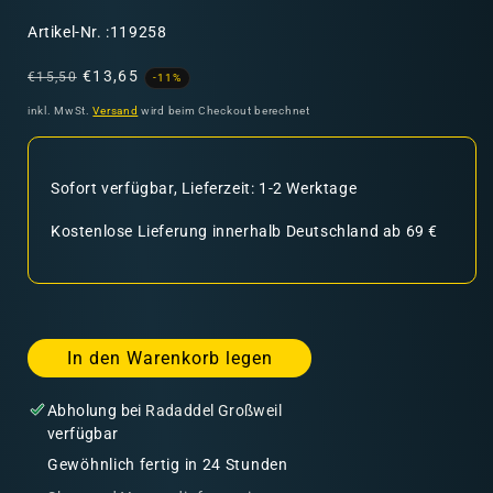
SKU:
Artikel-Nr. :119258
Normaler
Verkaufspreis
€13,65
€15,50
-11%
Preis
inkl. MwSt.
Versand
wird beim Checkout berechnet
Sofort verfügbar, Lieferzeit: 1-2 Werktage
Kostenlose Lieferung innerhalb Deutschland ab 69 €
In den Warenkorb legen
Abholung bei
Radaddel Großweil
verfügbar
Gewöhnlich fertig in 24 Stunden