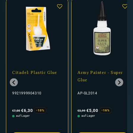
Citadel: Plastic Glue
Army Painter - Super
Glue
9921999904310
AP-GL2014
Normaler
Verkaufspreis
Normaler
Verkaufspreis
Preis
Preis
€6,30
€5,00
-10%
-16%
€7,00
€5,99
auf Lager
auf Lager