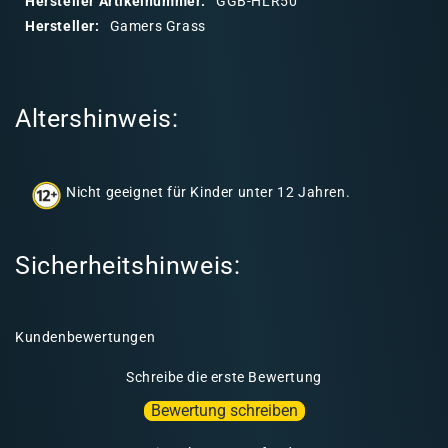
Hersteller Artikelnummer:
GGB-HLR50
r
Hersteller:
Gamers Grass
e
r
I
Altershinweis:
n
h
a
Nicht geeignet für Kinder unter 12 Jahren.
l
t
Sicherheitshinweis:
Kundenbewertungen
Schreibe die erste Bewertung
Bewertung schreiben