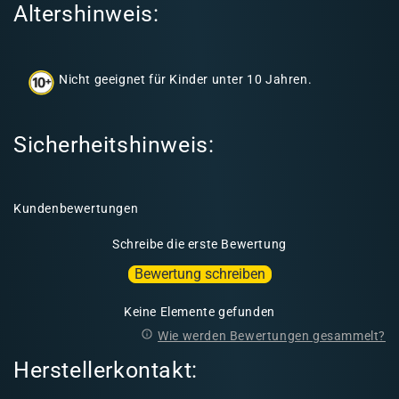
Altershinweis:
n
h
a
Nicht geeignet für Kinder unter 10 Jahren.
l
t
Sicherheitshinweis:
Kundenbewertungen
Schreibe die erste Bewertung
Bewertung schreiben
Keine Elemente gefunden
Wie werden Bewertungen gesammelt?
Herstellerkontakt: