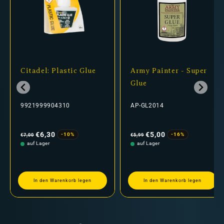
Citadel: Plastic Glue
Army Painter - Super
Glue
9921999904310
AP-GL2014
Normaler
Verkaufspreis
Normaler
Verkaufspreis
Preis
Preis
€6,30
€5,00
-10%
-16%
€7,00
€5,99
auf Lager
auf Lager
In den Warenkorb legen
In den Warenkorb legen