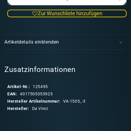
Verringere
Erhö
die
die
Zur Wunschliste hinzufügen
Menge
Men
für
für
Retuschierpinsel,
Retu
E
extrakurz
extr
i
Serie
Seri
Artikeldetails einblenden
1505
1505
n
Größe
Grö
k
-3
-3
l
a
Zusatzinformationen
p
p
Artikel-Nr.:
125495
b
EAN:
4017505053925
a
Hersteller Artikelnummer:
VA-1505_-3
r
Hersteller:
Da Vinci
e
r
I