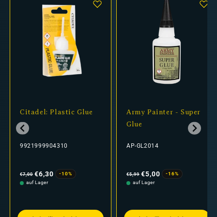
Citadel: Plastic Glue
Army Painter - Super
Glue
9921999904310
AP-GL2014
Normaler
Verkaufspreis
Normaler
Verkaufspreis
Preis
Preis
€6,30
€5,00
-10%
-16%
€7,00
€5,99
auf Lager
auf Lager