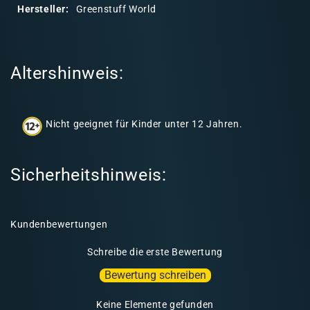
r
Hersteller:
Greenstuff World
e
r
I
Altershinweis:
n
h
a
Nicht geeignet für Kinder unter 12 Jahren.
l
t
Sicherheitshinweis:
Kundenbewertungen
Schreibe die erste Bewertung
Bewertung schreiben
Keine Elemente gefunden