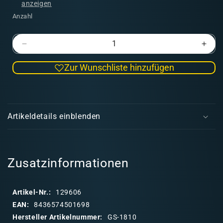
anzeigen
Anzahl
Verringere
Erhö
die
die
Zur Wunschliste hinzufügen
Menge
Men
für
für
Rechteckiger
Rech
E
Sockel
Sock
i
25x15
25x1
Artikeldetails einblenden
cm
cm
n
k
l
a
Zusatzinformationen
p
p
Artikel-Nr.:
129606
b
EAN:
8436574501698
a
Hersteller Artikelnummer:
GS-1810