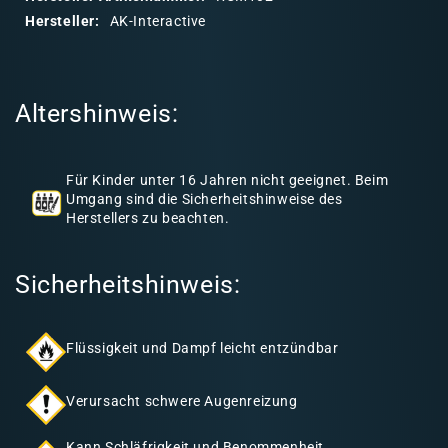
r
Hersteller:
AK-Interactive
e
r
I
Altershinweis:
n
h
a
Für Kinder unter 16 Jahren nicht geeignet. Beim
l
Umgang sind die Sicherheitshinweise des
Herstellers zu beachten.
t
Sicherheitshinweis:
Flüssigkeit und Dampf leicht entzündbar
Verursacht schwere Augenreizung
Kann Schläfrigkeit und Benommenheit