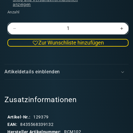
anzeigen
Anzahl
Verringere
Erhö
die
die
Zur Wunschliste hinzufügen
Menge
Men
für
für
RC
RC
E
Markers
Mark
i
Wheels
Whee
Artikeldetails einblenden
Set
Set
n
k
l
a
Zusatzinformationen
p
p
Artikel-Nr.:
129379
b
EAN:
8435568339132
a
Hersteller Artikelnummer:
RCM102