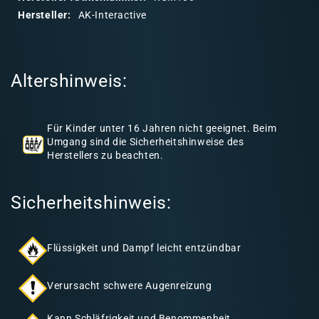
r
Hersteller:
AK-Interactive
e
r
I
Altershinweis:
n
h
a
Für Kinder unter 16 Jahren nicht geeignet. Beim
l
Umgang sind die Sicherheitshinweise des
Herstellers zu beachten.
t
Sicherheitshinweis:
Flüssigkeit und Dampf leicht entzündbar
Verursacht schwere Augenreizung
Kann Schläfrigkeit und Benommenheit