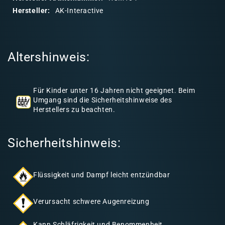
r
Hersteller:
AK-Interactive
e
r
I
Altershinweis:
n
h
a
Für Kinder unter 16 Jahren nicht geeignet. Beim
l
Umgang sind die Sicherheitshinweise des
Herstellers zu beachten.
t
Sicherheitshinweis:
Flüssigkeit und Dampf leicht entzündbar
Verursacht schwere Augenreizung
Kann Schläfrigkeit und Benommenheit