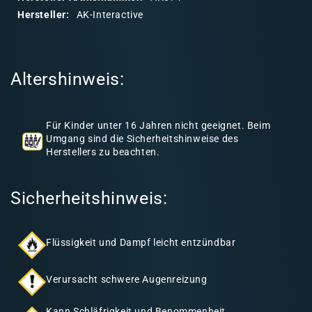
r
Hersteller:
AK-Interactive
e
r
I
Altershinweis:
n
h
a
Für Kinder unter 16 Jahren nicht geeignet. Beim
l
Umgang sind die Sicherheitshinweise des
Herstellers zu beachten.
t
Sicherheitshinweis:
Flüssigkeit und Dampf leicht entzündbar
Verursacht schwere Augenreizung
Kann Schläfrigkeit und Benommenheit