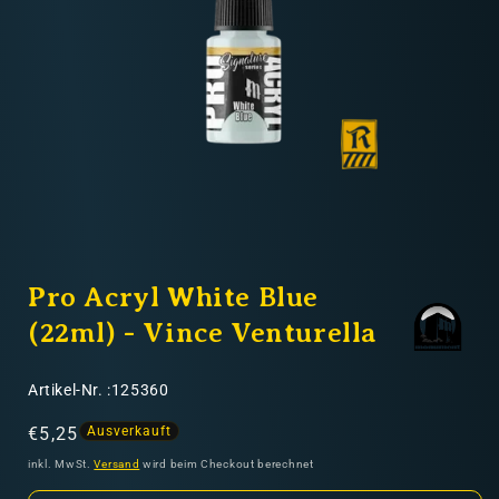
Nicht-EU: kein kostenloser Versand
Lieferungen in Nicht-EU-Länder (z. B. Schweiz)
nicht im Kaufpreis oder in
den Versandkosten enthalten
Medien
1
Pro Acryl White Blue
in
Modal
öffnen
(22ml) - Vince Venturella
SKU:
Artikel-Nr. :125360
Normaler
€5,25
Ausverkauft
Preis
inkl. MwSt.
Versand
wird beim Checkout berechnet