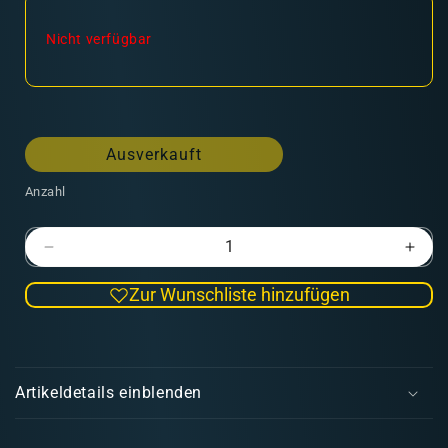
Nicht verfügbar
Ausverkauft
Anzahl
Verringere
Erhö
die
die
Zur Wunschliste hinzufügen
Menge
Men
für
für
Pro
Pro
E
Acryl
Acryl
i
White
Whit
Artikeldetails einblenden
Blue
Blue
n
(22ml)
(22m
k
-
-