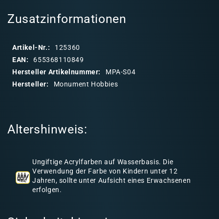
l
Vince
Vinc
a
Zusatzinformationen
Venturella
Ventu
p
p
Artikel-Nr.:
125360
b
EAN:
655368110849
a
Hersteller Artikelnummer:
MPA-S04
r
Hersteller:
Monument Hobbies
e
r
I
Altershinweis:
n
h
a
Ungiftige Acrylfarben auf Wasserbasis. Die
l
Verwendung der Farbe von Kindern unter 12
Jahren, sollte unter Aufsicht eines Erwachsenen
t
erfolgen.