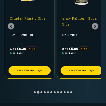
Citadel: Plastic Glue
Army Painter - Super
Glue
9921999904310
AP-GL2014
Normaler
Verkaufspreis
Normaler
Verkaufspreis
Preis
Preis
€6,30
€5,00
-10%
-16%
€7,00
€5,99
auf Lager
auf Lager
In den Warenkorb legen
In den Warenkorb legen