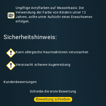
h
Ungiftige Acrylfarben auf Wasserbasis. Die
a
Verwendung der Farbe von Kindern unter 12
l
Jahren, sollte unter Aufsicht eines Erwachsenen
erfolgen.
t
Sicherheitshinweis:
Kann allergische Hautreaktionen verursachen
Verursacht schwere Augenreizung
Kundenbewertungen
Schreibe die erste Bewertung
Bewertung schreiben