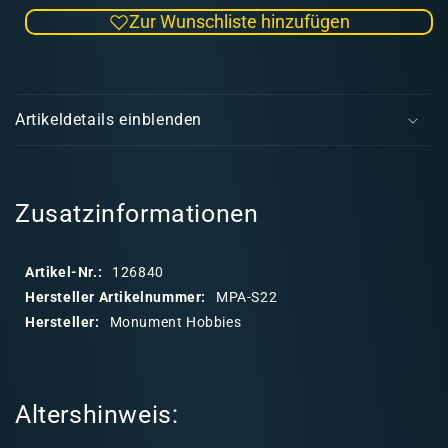
die
die
Zur Wunschliste hinzufügen
Menge
Men
für
für
Pro
Pro
E
Acryl
Acryl
i
Brown
Bro
Artikeldetails einblenden
Grey
Grey
n
(22ml)
(22m
k
-
-
l
Matt
Matt
a
Zusatzinformationen
Cexwish
Cexw
p
p
Artikel-Nr.:
126840
b
Hersteller Artikelnummer:
MPA-S22
a
Hersteller:
Monument Hobbies
r
e
r
Altershinweis:
I
n