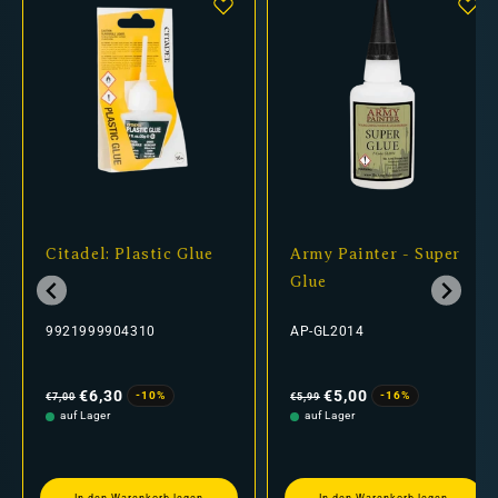
Citadel: Plastic Glue
Army Painter - Super
Glue
9921999904310
AP-GL2014
Normaler
Verkaufspreis
Normaler
Verkaufspreis
Preis
Preis
€6,30
€5,00
-10%
-16%
€7,00
€5,99
auf Lager
auf Lager
In den Warenkorb legen
In den Warenkorb legen