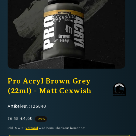
Nicht-EU: kein kostenloser Versand
Lieferungen in Nicht-EU-Länder (z. B. Schweiz)
nicht im Kaufpreis oder in
den Versandkosten enthalten
Medien
1
Pro Acryl Brown Grey
in
Modal
öffnen
(22ml) - Matt Cexwish
SKU:
Artikel-Nr. :126840
Normaler
Verkaufspreis
€4,60
€6,55
-29%
Preis
inkl. MwSt.
Versand
wird beim Checkout berechnet