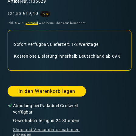
SKU:
Artikel-Nr. :135629
Normaler
Verkaufspreis
€19,40
€21,50
-9%
Preis
inkl. MwSt.
Versand
wird beim Checkout berechnet
Sofort verfügbar, Lieferzeit: 1-2 Werktage
Kostenlose Lieferung innerhalb Deutschland ab 69 €
In den Warenkorb legen
Abholung bei
Radaddel Großweil
verfügbar
Gewöhnlich fertig in 24 Stunden
Shop und Versandinformationen
anzeigen