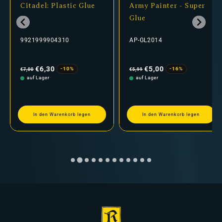
Citadel: Plastic Glue
Army Painter - Super
Glue
9921999904310
AP-GL2014
Normaler
Verkaufspreis
Normaler
Verkaufspreis
Preis
Preis
€6,30
€5,00
-10%
-16%
€7,00
€5,99
auf Lager
auf Lager
In den Warenkorb legen
In den Warenkorb legen