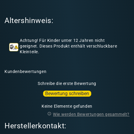
e
r
Altershinweis:
I
n
h
Achtung! Für Kinder unter 12 Jahren nicht
a
geeignet. Dieses Produkt enthält verschluckbare
l
Kleinteile.
t
Kundenbewertungen
Schreibe die erste Bewertung
Bewertung schreiben
Keine Elemente gefunden
Wie werden Bewertungen gesammelt?
Herstellerkontakt: