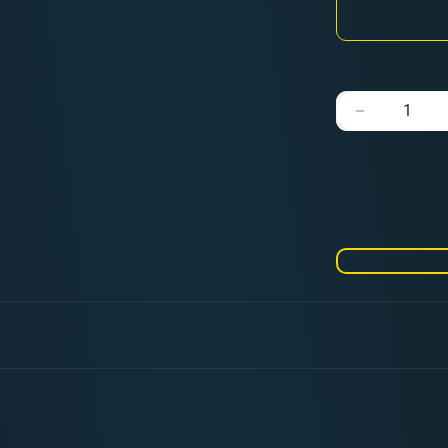
Verringere
die
Menge
für
Pike
&amp;
Shotte
Epic
Battles
-
English
Civil
Wars
Royalist
Commande