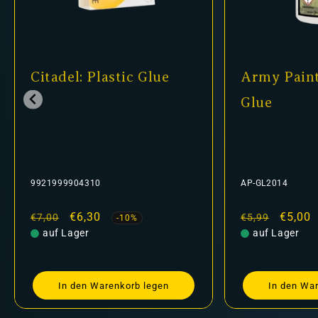
 Plastic Glue
Army Painter - Super
Glue
310
AP-GL2014
kaufspreis
,30
Normaler
Verkaufspreis
€5,00
€5,99
-10%
-16%
r
Preis
auf Lager
n Warenkorb legen
In den Warenkorb legen