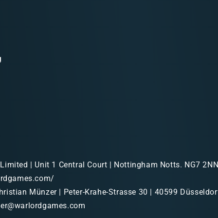
g
imited | Unit 1 Central Court | Nottingham Notts. NG7 2NN 
lordgames.com/
ristian Münzer | Peter-Krahe-Strasse 30 | 40599 Düsseldorf
nzer@warlordgames.com