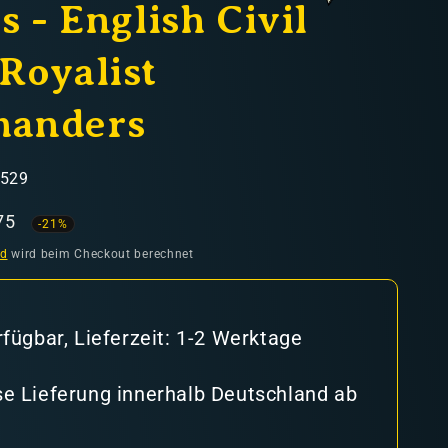
s - English Civil
Royalist
anders
5529
aufspreis
75
-21%
nd
wird beim Checkout berechnet
rfügbar, Lieferzeit: 1-2 Werktage
e Lieferung innerhalb Deutschland ab