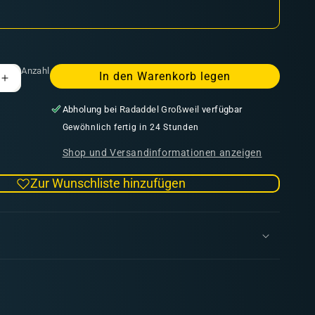
Anzahl
In den Warenkorb legen
Erhöhe
die
Abholung bei
Radaddel Großweil
verfügbar
Menge
für
Gewöhnlich fertig in 24 Stunden
Pike
Shop und Versandinformationen anzeigen
&amp;
Shotte
Zur Wunschliste hinzufügen
Epic
Battles
-
English
Civil
Wars
Royalist
rs
Commanders