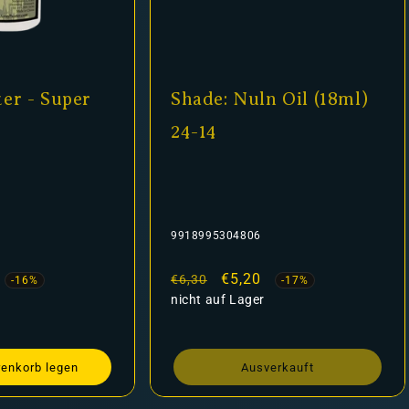
Shade: Nuln Oil (18ml)
Matt Whi
24-14
9918995304806
AP-WP3012
Normaler
Verkaufspreis
€5,20
Normaler
Ver
€3,
€6,30
€3,69
-17%
Preis
nicht auf Lager
Preis
auf Lager
Ausverkauft
In den 