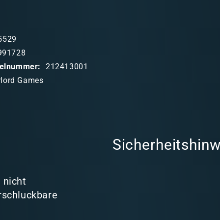
5529
991728
ikelnummer:
212413001
lord Games
Sicherheitshinw
 nicht
rschluckbare