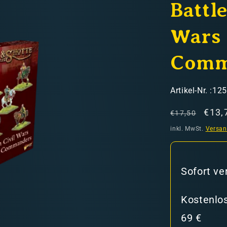
Battle
Wars 
Comm
hweiz)
SKU:
Artikel-Nr. :12
Normaler
Verk
€13,
€17,50
Preis
inkl. MwSt.
Versa
er in den Versandkosten
Sofort ve
Kostenlos
69 €