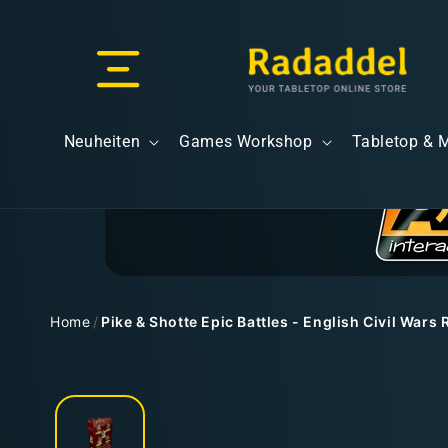
Direkt
zum
Inhalt
Versand & Lieferung
Neuheiten
Games Workshop
Tabletop & 
Versandkosten
Home
/
Pike & Shotte Epic Battles - English Civil War
Zu
Kostenloser Versand
Produktinformationen
springen