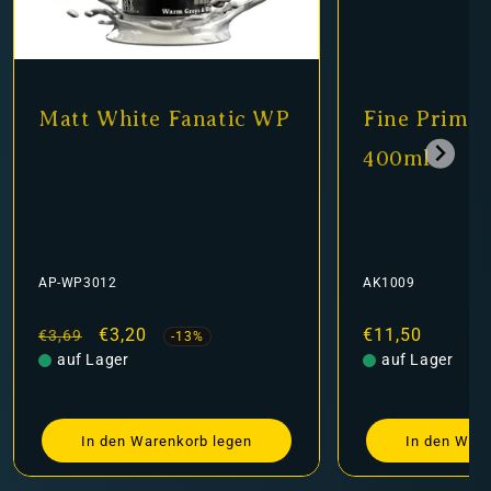
te Fanatic WP
Fine Primer Black
400ml
AK1009
kaufspreis
20
Normaler
€11,50
-13%
Preis
auf Lager
Warenkorb legen
In den Warenkorb legen