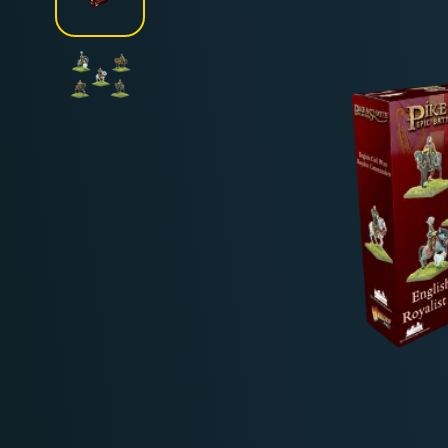
Deutschland: ab
69 €
Österreich & EU: ab
200 €
Schweiz: ab
350 €
Nicht-EU: kein kostenloser Versand
Lieferungen in Nicht-EU-Länder (z. B. Sc
nicht im Kaufpreis od
enthalten