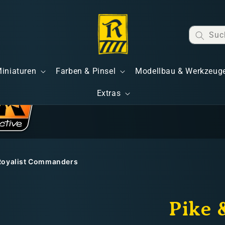
Suc
Miniaturen
Farben & Pinsel
Modellbau & Werkzeug
Extras
s Royalist Commanders
Pike 