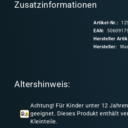
Zusatzinformationen
a
p
Artikel-Nr.:
12
p
EAN:
5060917
b
Hersteller Art
a
Hersteller:
War
r
e
r
I
Altershinweis:
n
h
a
Achtung! Für Kinder unter 12 Jahren
l
geeignet. Dieses Produkt enthält ve
t
Kleinteile.