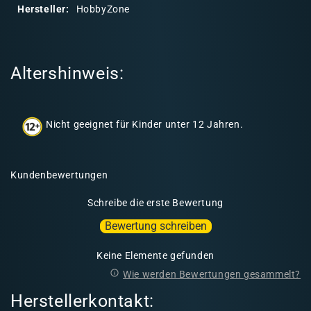
r
Hersteller:
HobbyZone
e
r
I
Altershinweis:
n
h
a
Nicht geeignet für Kinder unter 12 Jahren.
l
t
Kundenbewertungen
Schreibe die erste Bewertung
Bewertung schreiben
Keine Elemente gefunden
Wie werden Bewertungen gesammelt?
Herstellerkontakt: