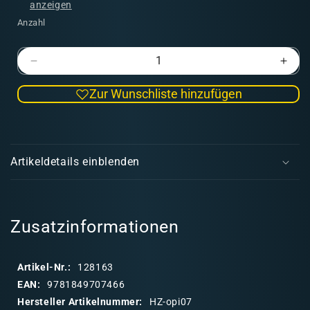
anzeigen
Anzahl
Verringere
Erhö
die
die
Zur Wunschliste hinzufügen
Menge
Men
für
für
PHS
PHS
E
-
-
i
Brushes
Brus
Artikeldetails einblenden
and
and
n
Tools
Tool
k
Insert
Inser
l
a
Zusatzinformationen
p
p
Artikel-Nr.:
128163
b
EAN:
9781849707466
a
Hersteller Artikelnummer:
HZ-opi07