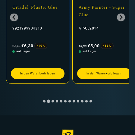
Citadel: Plastic Glue
Army Painter - Super
Glue
9921999904310
AP-GL2014
Normaler
Verkaufspreis
Normaler
Verkaufspreis
Preis
Preis
€6,30
€5,00
-10%
-16%
€7,00
€5,99
auf Lager
auf Lager
In den Warenkorb legen
In den Warenkorb legen