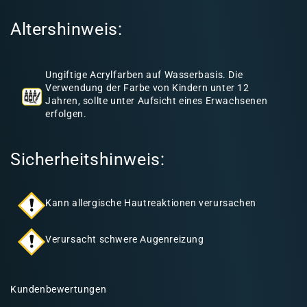
I
Altershinweis:
n
h
a
Ungiftige Acrylfarben auf Wasserbasis. Die
l
Verwendung der Farbe von Kindern unter 12
Jahren, sollte unter Aufsicht eines Erwachsenen
t
erfolgen.
Sicherheitshinweis:
Kann allergische Hautreaktionen verursachen
Verursacht schwere Augenreizung
Kundenbewertungen