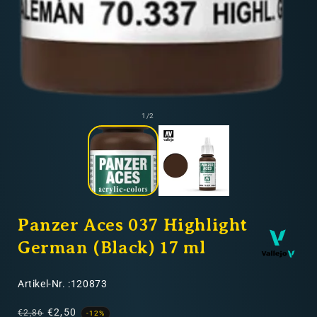
Medien
1
von
1
/
2
in
Modal
öffnen
Panzer Aces 037 Highlight
German (Black) 17 ml
SKU:
Artikel-Nr. :120873
Normaler
Verkaufspreis
€2,50
€2,86
-12%