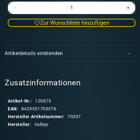
Verringere
Erhö
die
die
Zur Wunschliste hinzufügen
Menge
Men
für
für
Panzer
Panz
E
Aces
Aces
i
037
037
Artikeldetails einblenden
Highlight
Highl
n
German
Ger
k
(Black)
(Blac
l
17
17
a
Zusatzinformationen
ml
ml
p
p
Artikel-Nr.:
120873
b
EAN:
8429551703376
a
Hersteller Artikelnummer:
70337
r
Hersteller:
Vallejo
e
r