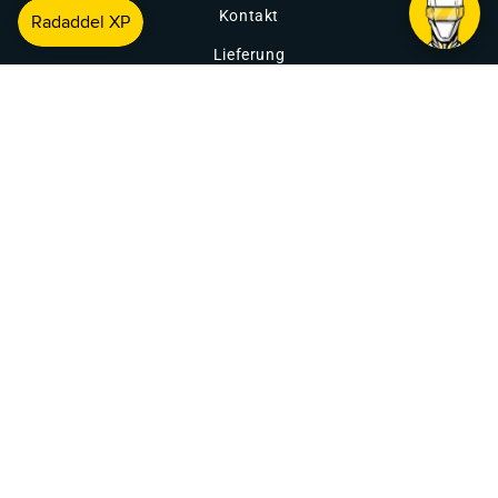
Kontakt
Lieferung
Rückgabe & Umtausch
Event Kalender
Radaddel XP
Informationen
Über Radaddel
Allgemeine Geschäftsbedingungen
Datenschutz Radaddel
Impressum Radaddel
Versandarten