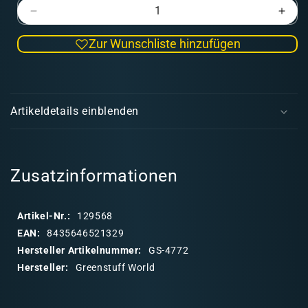
Verringere
Erhö
die
die
Zur Wunschliste hinzufügen
Menge
Men
für
für
Ovaler
Oval
E
Ausstellungssockel
Auss
i
17x11
17x1
Artikeldetails einblenden
cm
cm
n
in
in
k
Haselnussbraun
Hase
l
a
Zusatzinformationen
p
p
Artikel-Nr.:
129568
b
EAN:
8435646521329
a
Hersteller Artikelnummer:
GS-4772
r
Hersteller:
Greenstuff World
e
r