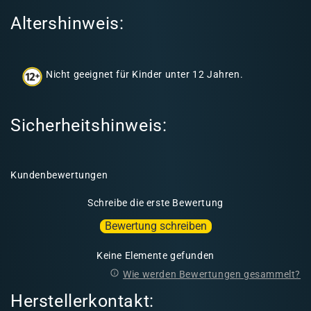
I
Altershinweis:
n
h
a
Nicht geeignet für Kinder unter 12 Jahren.
l
t
Sicherheitshinweis:
Kundenbewertungen
Schreibe die erste Bewertung
Bewertung schreiben
Keine Elemente gefunden
Wie werden Bewertungen gesammelt?
Herstellerkontakt: