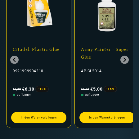
Citadel: Plastic Glue
Army Painter - Super
Glue
9921999904310
AP-GL2014
Normaler
Verkaufspreis
Normaler
Verkaufspreis
Preis
Preis
€6,30
€5,00
-10%
-16%
€7,00
€5,99
auf Lager
auf Lager
In den Warenkorb legen
In den Warenkorb legen