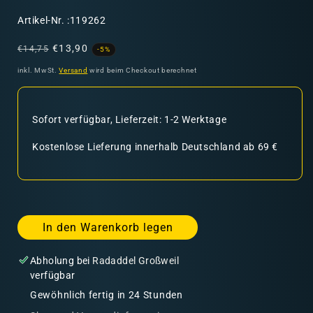
SKU:
Artikel-Nr. :119262
Normaler
Verkaufspreis
€13,90
€14,75
-5%
Preis
inkl. MwSt.
Versand
wird beim Checkout berechnet
Sofort verfügbar, Lieferzeit: 1-2 Werktage
Kostenlose Lieferung innerhalb Deutschland ab 69 €
In den Warenkorb legen
Abholung bei
Radaddel Großweil
verfügbar
Gewöhnlich fertig in 24 Stunden