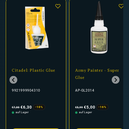
Citadel: Plastic Glue
Army Painter - Super
Glue
9921999904310
AP-GL2014
Normaler
Verkaufspreis
Normaler
Verkaufspreis
Preis
Preis
€6,30
€5,00
-10%
-16%
€7,00
€5,99
auf Lager
auf Lager