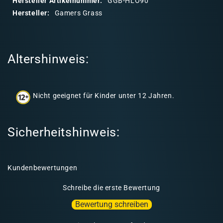
Hersteller Artikelnummer:
GGB-HLO90
r
Hersteller:
Gamers Grass
e
r
I
Altershinweis:
n
h
a
Nicht geeignet für Kinder unter 12 Jahren.
l
t
Sicherheitshinweis:
Kundenbewertungen
Schreibe die erste Bewertung
Bewertung schreiben