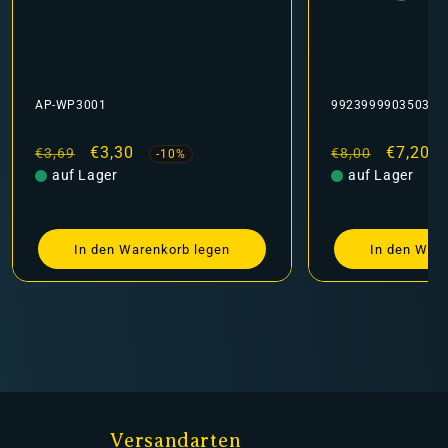
AP-WP3001
9923999903503
Normaler
Verkaufspreis
€3,30
Normaler
Verkauf
€7,20
€3,69
€8,00
-10%
Preis
auf Lager
Preis
auf Lager
In den Warenkorb legen
In den Ware
Versandarten