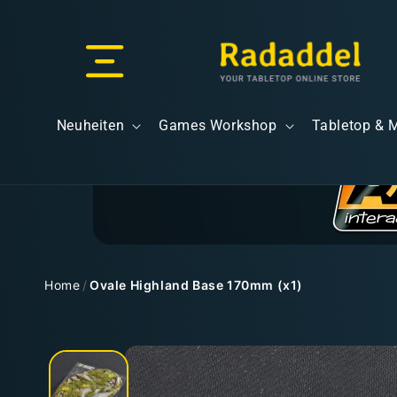
Direkt
zum
Inhalt
Versand & Lieferung
Neuheiten
Games Workshop
Tabletop & 
Versandkosten
Home
/
Ovale Highland Base 170mm (x1)
Zu
Kostenloser Versand
Produktinformationen
springen