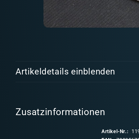
Medien
1
in
Modal
öffnen
E
Artikeldetails einblenden
i
n
k
l
Zusatzinformationen
a
p
Artikel-Nr.:
11
p