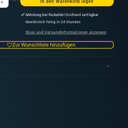
In den Warenkorb legen
Erhöhe
die
Abholung bei
Radaddel Großweil
verfügbar
Menge
für
Gewöhnlich fertig in 24 Stunden
Ovale
Shop und Versandinformationen anzeigen
Highland
Base
Zur Wunschliste hinzufügen
170mm
(x1)