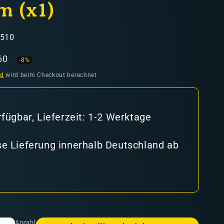
 (x1)
9510
aufspreis
60
-8%
nd
wird beim Checkout berechnet
rfügbar, Lieferzeit: 1-2 Werktage
e Lieferung innerhalb Deutschland ab
Anzahl