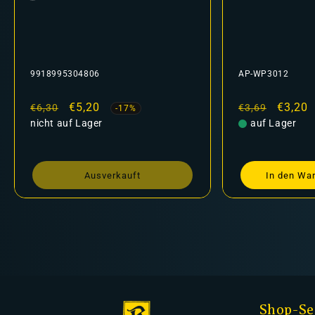
9918995304806
AP-WP3012
Normaler
Verkaufspreis
€5,20
Normaler
Verkau
€3,20
€6,30
€3,69
-17%
Preis
nicht auf Lager
Preis
auf Lager
Ausverkauft
In den Wa
Shop-Se