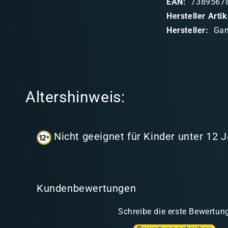
EAN:
7389567
b
Hersteller Art
a
Hersteller:
Gam
r
e
r
I
Altershinweis:
n
h
a
Nicht geeignet für Kinder unter 12 
l
t
Kundenbewertungen
Schreibe die erste Bewertun