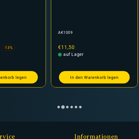
AK1009
fspreis
Normaler
€11,50
-13%
Preis
auf Lager
renkorb legen
In den Warenkorb legen
rvice
Informationen