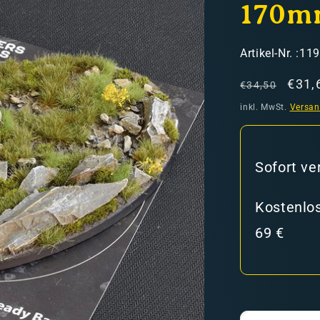
170mm
SKU:
Artikel-Nr. :11
Normaler
Verk
€31,
€34,50
Preis
inkl. MwSt.
Versa
hweiz)
Sofort ve
er in den Versandkosten
Kostenlos
69 €