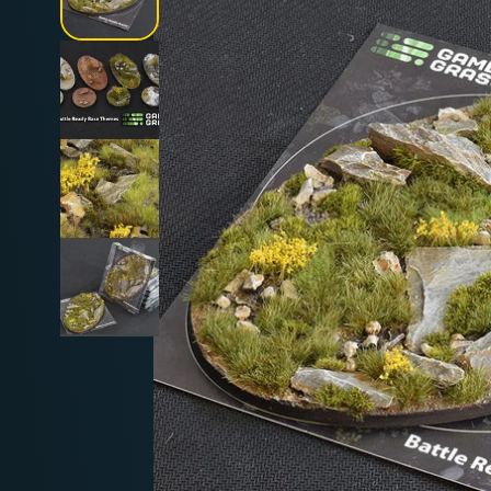
Deutschland: ab
69 €
Österreich & EU: ab
200 €
Schweiz: ab
350 €
Nicht-EU: kein kostenloser Versand
Lieferungen in Nicht-EU-Länder (z. B. Sc
nicht im Kaufpreis od
enthalten