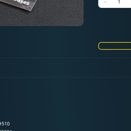
Verringere
die
Menge
für
Ovale
Highland
Base
170mm
(x1)
9510