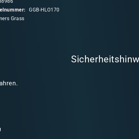
88986
ikelnummer:
GGB-HLO170
ers Grass
Sicherheitshinw
Jahren.
g