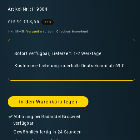
SKU:
Artikel-Nr. :119304
Normaler
Verkaufspreis
€13,65
€15,50
-11%
Preis
inkl. MwSt.
Versand
wird beim Checkout berechnet
Sofort verfügbar, Lieferzeit: 1-2 Werktage
Kostenlose Lieferung innerhalb Deutschland ab 69 €
In den Warenkorb legen
Abholung bei
Radaddel Großweil
verfügbar
Gewöhnlich fertig in 24 Stunden