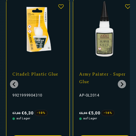
Citadel: Plastic Glue
Army Painter - Super
Glue
9921999904310
AP-GL2014
Normaler
Verkaufspreis
Normaler
Verkaufspreis
Preis
Preis
€6,30
€5,00
-10%
-16%
€7,00
€5,99
auf Lager
auf Lager