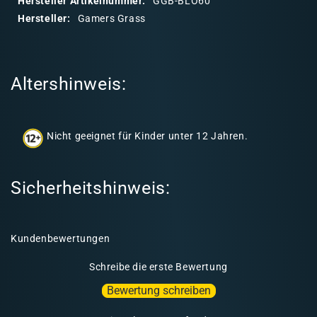
Hersteller Artikelnummer:
GGB-BLO60
r
Hersteller:
Gamers Grass
e
r
I
Altershinweis:
n
h
a
Nicht geeignet für Kinder unter 12 Jahren.
l
t
Sicherheitshinweis:
Kundenbewertungen
Schreibe die erste Bewertung
Bewertung schreiben