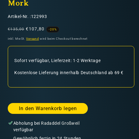
Mork
SKU:
Artikel-Nr. :122993
Normaler
Verkaufspreis
€107,80
€135,00
-20%
Preis
inkl. MwSt.
Versand
wird beim Checkout berechnet
Sofort verfügbar, Lieferzeit: 1-2 Werktage
Kostenlose Lieferung innerhalb Deutschland ab 69 €
In den Warenkorb legen
Abholung bei
Radaddel Großweil
verfügbar
Gewöhnlich fertig in 24 Stunden