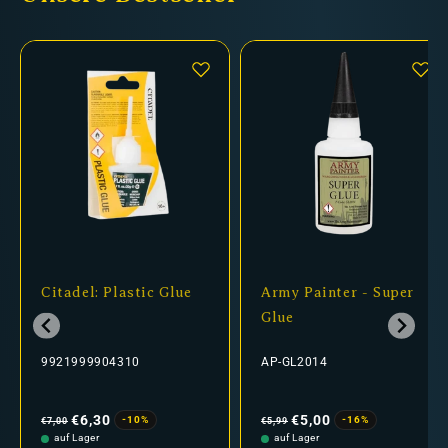
Citadel: Plastic Glue
Army Painter - Super
Glue
9921999904310
AP-GL2014
Normaler
Verkaufspreis
Normaler
Verkaufspreis
Preis
Preis
€6,30
€5,00
-10%
-16%
€7,00
€5,99
auf Lager
auf Lager