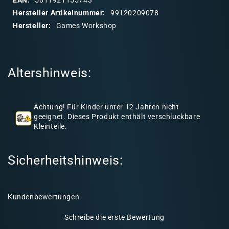
a
Hersteller Artikelnummer:
99120209078
r
Hersteller:
Games Workshop
e
r
I
Altershinweis:
n
h
a
Achtung! Für Kinder unter 12 Jahren nicht
l
geeignet. Dieses Produkt enthält verschluckbare
Kleinteile.
t
Sicherheitshinweis:
Kundenbewertungen
Schreibe die erste Bewertung