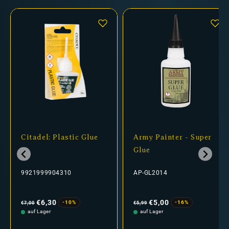
Citadel: Plastic Glue
Army Painter - Super
Glue
9921999904310
AP-GL2014
Normaler
Verkaufspreis
Normaler
Verkaufspreis
Preis
Preis
€6,30
€5,00
-10%
-16%
€7,00
€5,99
auf Lager
auf Lager