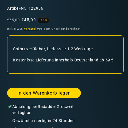
SKU:
Artikel-Nr. :122956
Normaler
Verkaufspreis
€45,00
€55,00
-18%
Preis
inkl. MwSt.
Versand
wird beim Checkout berechnet
Sofort verfügbar, Lieferzeit: 1-2 Werktage
Kostenlose Lieferung innerhalb Deutschland ab 69 €
In den Warenkorb legen
Abholung bei
Radaddel Großweil
verfügbar
Gewöhnlich fertig in 24 Stunden