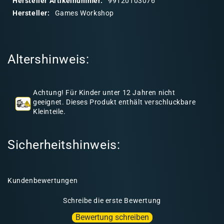
Hersteller Artikelnummer:
99120103076
r
Hersteller:
Games Workshop
e
r
I
Altershinweis:
n
h
a
Achtung! Für Kinder unter 12 Jahren nicht
l
geeignet. Dieses Produkt enthält verschluckbare
Kleinteile.
t
Sicherheitshinweis:
Kundenbewertungen
Schreibe die erste Bewertung
Bewertung schreiben