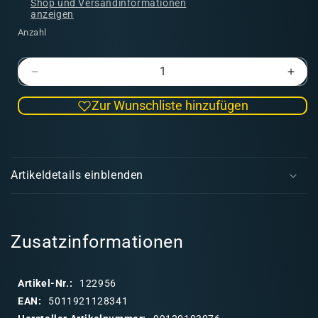
Shop und Versandinformationen
anzeigen
Anzahl
Verringere
Erhö
die
die
Zur Wunschliste hinzufügen
Menge
Men
für
für
Orks:
Orks
E
Squighog
Squi
i
Boyz
Boyz
Artikeldetails einblenden
n
k
l
a
Zusatzinformationen
p
p
Artikel-Nr.:
122956
b
EAN:
5011921128341
a