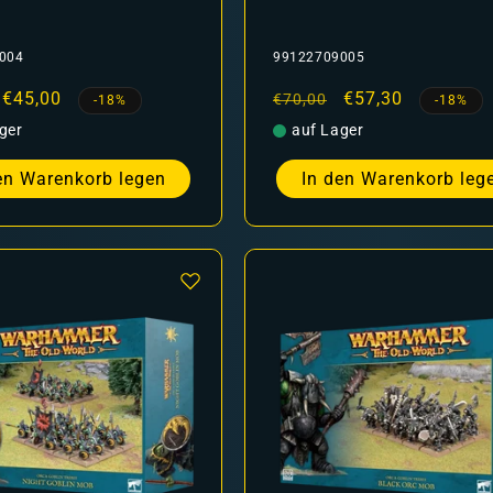
004
99122709005
er
Verkaufspreis
€45,00
Normaler
Verkaufspreis
€57,30
€70,00
-18%
-18%
Preis
ger
auf Lager
en Warenkorb legen
In den Warenkorb leg