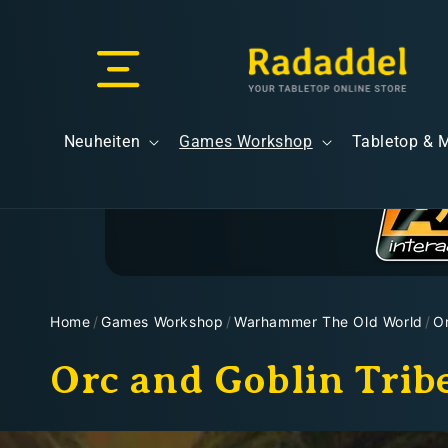
Direkt
zum
Inhalt
Versand & Lieferung
Neuheiten
Games Workshop
Tabletop & 
Versandkosten
Home
/
Games Workshop
/
Warhammer The Old World
/
O
K
Orc and Goblin Trib
Kostenloser Versand
a