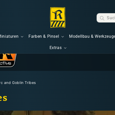
Suc
Miniaturen
Farben & Pinsel
Modellbau & Werkzeug
Extras
rc and Goblin Tribes
es