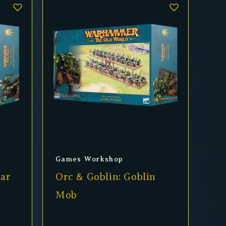
Anbieter:
Games Workshop
oar
Orc & Goblin: Goblin
Mob