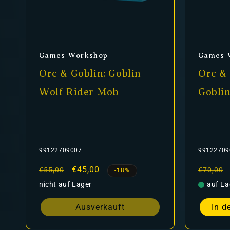
Anbieter:
Anbiet
Games Workshop
Games 
Orc & Goblin: Goblin
Orc & 
Wolf Rider Mob
Gobli
99122709007
99122709
Normaler
Verkaufspreis
€45,00
Normal
€55,00
€70,00
-18%
Preis
Preis
nicht auf Lager
auf La
Ausverkauft
In d