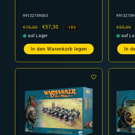
99122709003
99122709
Normaler
Verkaufspreis
€57,30
Normal
€70,00
€55,00
-18%
Preis
Preis
auf Lager
auf La
In den Warenkorb legen
In d