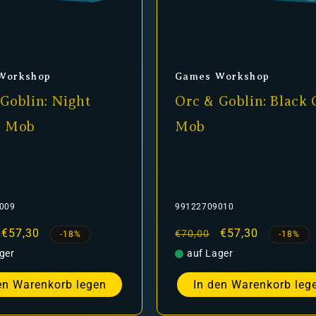
er:
Anbieter:
Workshop
Games Workshop
Goblin: Night
Orc & Goblin: Black 
n Mob
Mob
009
99122709010
er
Verkaufspreis
€57,30
Normaler
Verkaufspreis
€57,30
€70,00
-18%
-18%
Preis
ger
auf Lager
en Warenkorb legen
In den Warenkorb leg