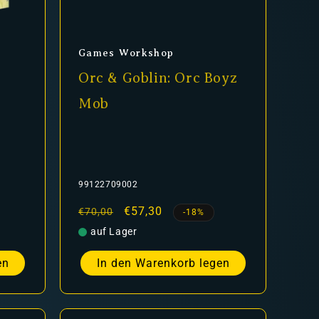
Anbieter:
Games Workshop
Orc & Goblin: Orc Boyz
Mob
99122709002
Normaler
Verkaufspreis
€57,30
€70,00
-18%
Preis
auf Lager
en
In den Warenkorb legen