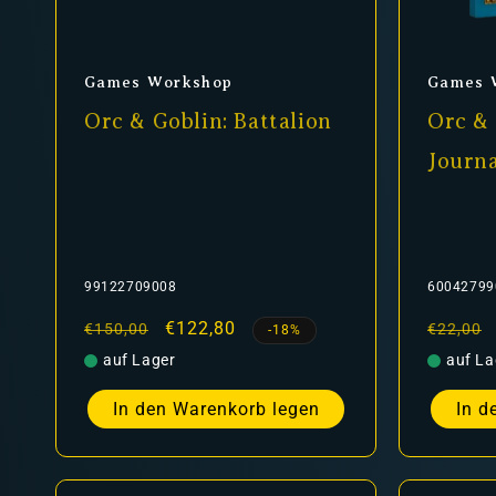
Anbieter:
Anbiet
Games Workshop
Games 
Orc & Goblin: Battalion
Orc & 
Journa
99122709008
60042799
Normaler
Verkaufspreis
€122,80
Normal
€150,00
€22,00
-18%
Preis
Preis
auf Lager
auf La
In den Warenkorb legen
In d