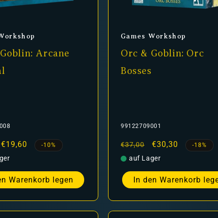
er:
Anbieter:
Workshop
Games Workshop
Goblin: Arcane
Orc & Goblin: Orc
l
Bosses
008
99122709001
er
Verkaufspreis
€19,60
Normaler
Verkaufspreis
€30,30
€37,00
-10%
-18%
Preis
ger
auf Lager
en Warenkorb legen
In den Warenkorb leg