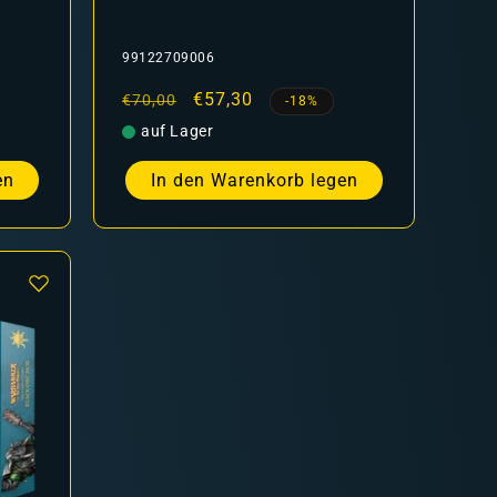
99122709006
Normaler
Verkaufspreis
€57,30
€70,00
-18%
Preis
auf Lager
en
In den Warenkorb legen