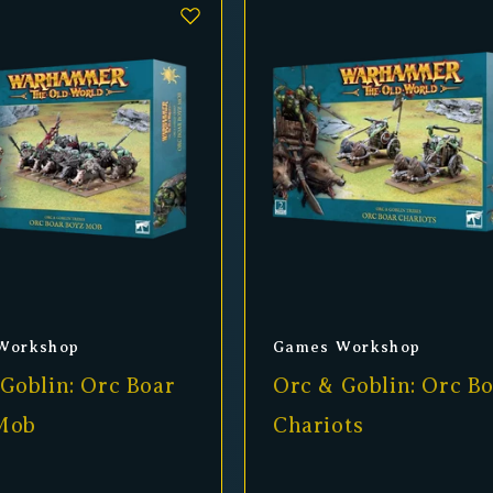
er:
Anbieter:
Workshop
Games Workshop
Goblin: Orc Boar
Orc & Goblin: Orc B
Mob
Chariots