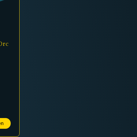
Orc
en