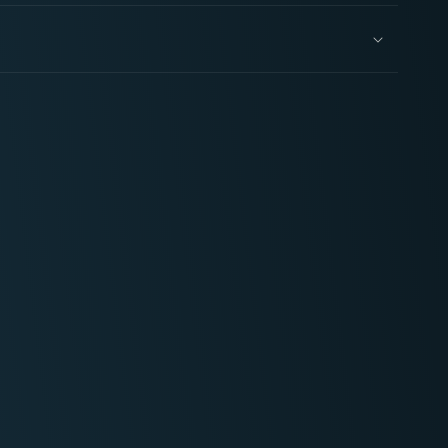
Neoprene
Mat
Wasteland
;
44x60&#39;