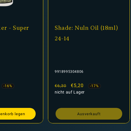
 Super
Shade: Nuln Oil (18ml)
M
24-14
9918995304806
A
is
Normaler
Verkaufspreis
€5,20
N
€6,30
€
-17%
Preis
nicht auf Lager
P
 legen
Ausverkauft