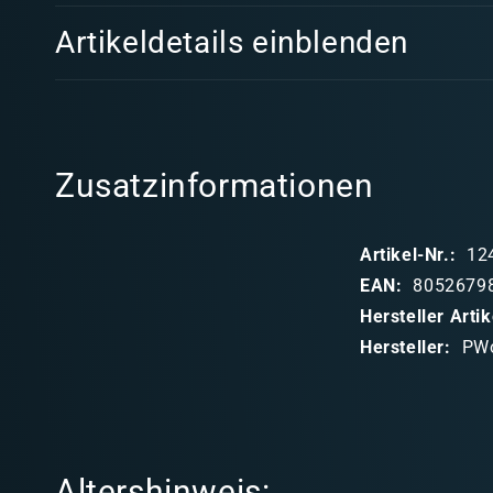
E
Artikeldetails einblenden
i
n
k
l
Zusatzinformationen
a
p
Artikel-Nr.:
12
p
EAN:
8052679
b
Hersteller Art
a
Hersteller:
PW
r
e
r
I
Altershinweis: