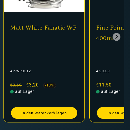
att White Fanatic WP
Fine Primer Bla
400ml
P-WP3012
AK1009
ormaler
Verkaufspreis
€3,20
Normaler
€11,50
3,69
-13%
reis
auf Lager
Preis
auf Lager
In den Warenkorb legen
In den Warenkorb 