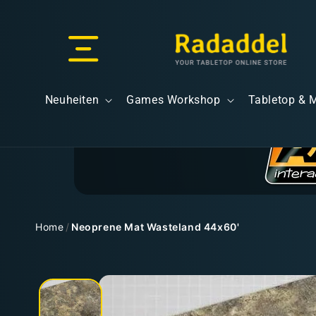
Direkt
zum
Inhalt
Versand & Lieferung
Neuheiten
Games Workshop
Tabletop & 
Versandkosten
Home
/
Neoprene Mat Wasteland 44x60'
Zu
Kostenloser Versand
Produktinformationen
springen