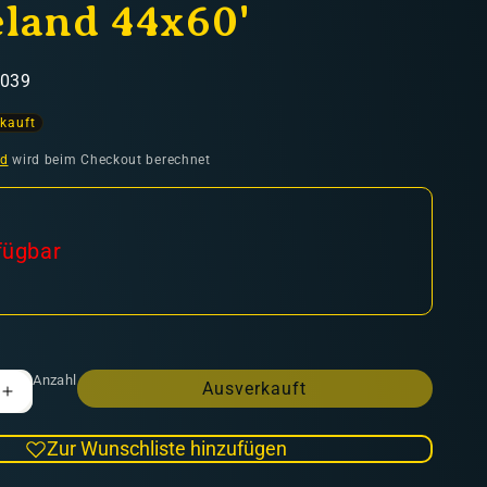
land 44x60'
4039
kauft
nd
wird beim Checkout berechnet
fügbar
Anzahl
Ausverkauft
Erhöhe
die
Menge
Zur Wunschliste hinzufügen
für