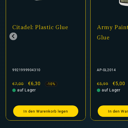
Citadel: Plastic Glue
Army Painter -
Glue
9921999904310
AP-GL2014
Normaler
Verkaufspreis
€6,30
Normaler
Verkaufspre
€5,00
€7,00
€5,99
-10%
-16%
Preis
auf Lager
Preis
auf Lager
In den Warenkorb legen
In den Warenkorb