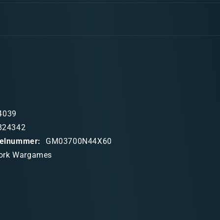
Neoprene
Mat
Wasteland
44x60&#39
4039
824342
ikelnummer:
GM03700N44X60
ork Wargames