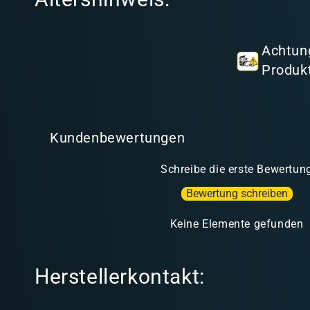
n
h
a
Achtung
l
Produkt
t
Kundenbewertungen
Schreibe die erste Bewertun
Bewertung schreiben
Keine Elemente gefunden
Herstellerkontakt: