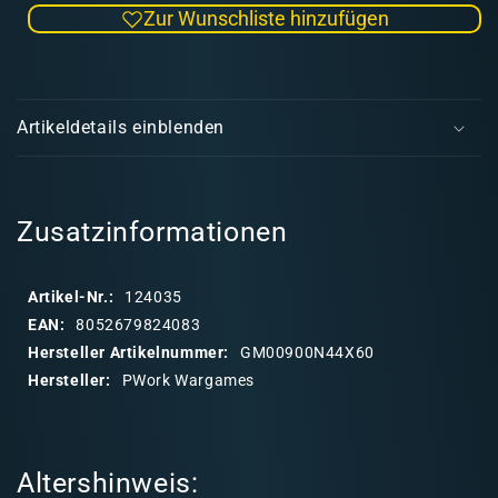
Zur Wunschliste hinzufügen
Menge
Men
für
für
Neoprene
Neop
E
Mat
Mat
i
Deadland
Dead
Artikeldetails einblenden
44x60&#39;
44x6
n
k
l
a
Zusatzinformationen
p
p
Artikel-Nr.:
124035
b
EAN:
8052679824083
a
Hersteller Artikelnummer:
GM00900N44X60
r
Hersteller:
PWork Wargames
e
r
I
Altershinweis:
n