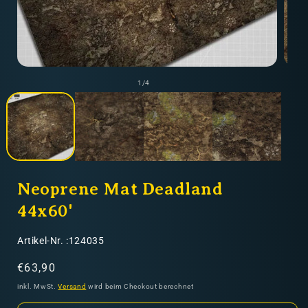
Nicht-EU: kein kostenloser Versand
Lieferungen in Nicht-EU-Länder (z. B. Schweiz)
Medie
Medien
2
1
von
1
/
4
in
in
Modal
Modal
nicht im Kaufpreis oder in
öffnen
öffnen
den Versandkosten enthalten
Neoprene Mat Deadland
44x60'
SKU:
Artikel-Nr. :124035
Normaler
€63,90
Preis
inkl. MwSt.
Versand
wird beim Checkout berechnet