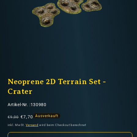
Nicht-EU: kein kostenloser Versand
Lieferungen in Nicht-EU-Länder (z. B. Schweiz)
nicht im Kaufpreis oder in
den Versandkosten enthalten
Medien
1
Neoprene 2D Terrain Set -
in
Modal
öffnen
Crater
SKU:
Artikel-Nr. :130980
Normaler
Verkaufspreis
Ausverkauft
€7,70
€9,00
Preis
inkl. MwSt.
Versand
wird beim Checkout berechnet