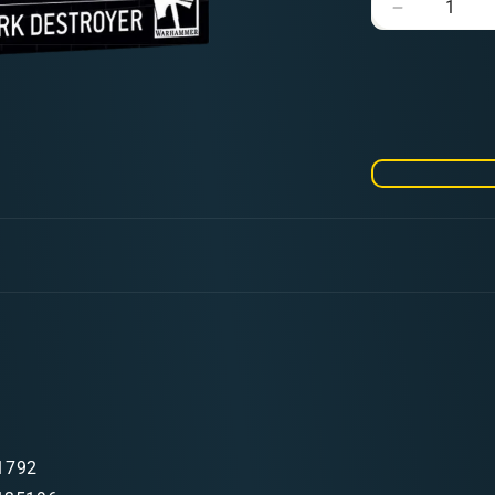
Verringere
die
Menge
für
Necrons:
Hexmark
Destroyer
1792