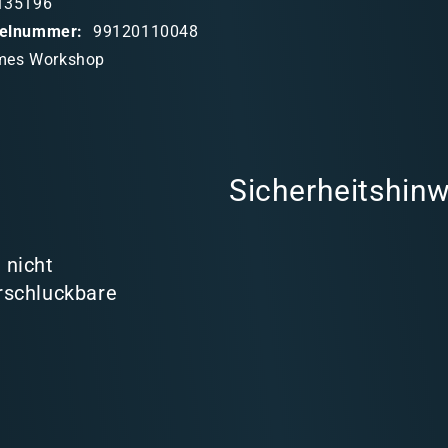
135196
ikelnummer:
99120110048
mes Workshop
Sicherheitshinw
 nicht
rschluckbare