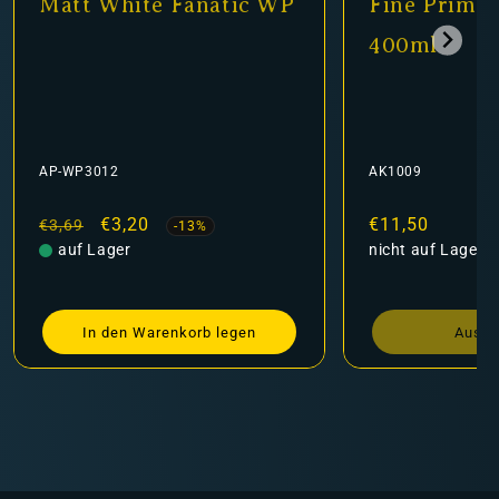
Fine Primer Black
Matt Black 
400ml
AK1009
AP-WP3001
Normaler
€11,50
Normaler
Verkauf
€3,30
€3,69
Preis
nicht auf Lager
Preis
auf Lager
Ausverkauft
In den Ware