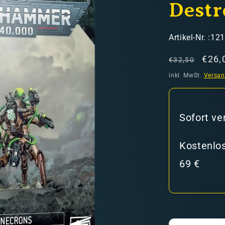
Destr
SKU:
Artikel-Nr. :12
Normaler
Verk
€26,
€32,50
Preis
inkl. MwSt.
Versa
hweiz)
Sofort ve
er in den Versandkosten
Kostenlos
69 €