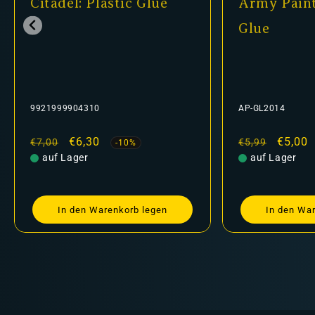
Army Painter - Super
Shade: Nuln
Glue
24-14
AP-GL2014
9918995304806
Normaler
Verkaufspreis
€5,00
Normaler
Verkau
€5,20
€5,99
€6,30
-16%
Preis
auf Lager
Preis
nicht auf Lager
In den Warenkorb legen
Ausv
…