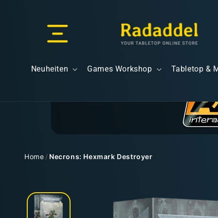
Direkt
zum
Inhalt
Versand & Lieferung
Neuheiten
Games Workshop
Tabletop & 
Versandkosten
Home
/
Necrons: Hexmark Destroyer
Zu
Kostenloser Versand
Produktinformationen
springen