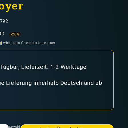
oyer
1792
aufspreis
00
-20%
nd
wird beim Checkout berechnet
rfügbar, Lieferzeit: 1-2 Werktage
e Lieferung innerhalb Deutschland ab
Anzahl