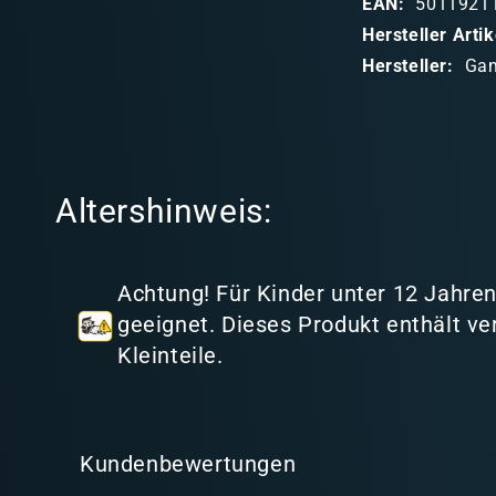
EAN:
5011921
b
Hersteller Art
a
Hersteller:
Ga
r
e
r
I
Altershinweis:
n
h
a
Achtung! Für Kinder unter 12 Jahren
l
geeignet. Dieses Produkt enthält ve
t
Kleinteile.
Kundenbewertungen