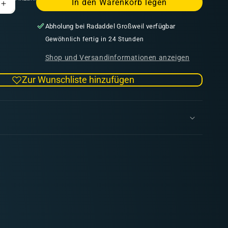
In den Warenkorb legen
Erhöhe
die
Abholung bei
Radaddel Großweil
verfügbar
Menge
für
Gewöhnlich fertig in 24 Stunden
Necrons:
Shop und Versandinformationen anzeigen
Hexmark
Destroyer
Zur Wunschliste hinzufügen