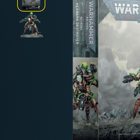
Deutschland: ab
69 €
Österreich & EU: ab
200 €
Schweiz: ab
350 €
Nicht-EU: kein kostenloser Versand
Lieferungen in Nicht-EU-Länder (z. B. Sc
nicht im Kaufpreis od
enthalten