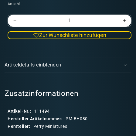
Anzahl
Verringere
Erhö
die
die
Zur Wunschliste hinzufügen
Menge
Men
für
für
Napoleonic
Napo
E
British
Briti
i
Hussars
Huss
Artikeldetails einblenden
n
k
l
a
Zusatzinformationen
p
p
Artikel-Nr.:
111494
b
Hersteller Artikelnummer:
PM-BH080
a
Hersteller:
Perry Miniatures
r