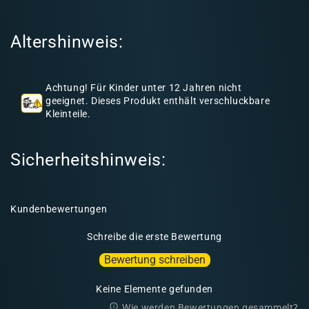
e
r
Altershinweis:
I
n
h
Achtung! Für Kinder unter 12 Jahren nicht
a
geeignet. Dieses Produkt enthält verschluckbare
l
Kleinteile.
t
Sicherheitshinweis:
Kundenbewertungen
Schreibe die erste Bewertung
Bewertung schreiben
Keine Elemente gefunden
Wie werden Bewertungen gesammelt?