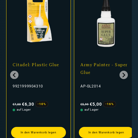
Citadel: Plastic Glue
Army Painter - Super
Glue
9921999904310
AP-GL2014
Normaler
Verkaufspreis
Normaler
Verkaufspreis
Preis
Preis
€6,30
€5,00
-10%
-16%
€7,00
€5,99
auf Lager
auf Lager
In den Warenkorb legen
In den Warenkorb legen