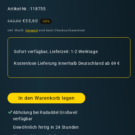
SKU:
Artikel-Nr. :118755
Normaler
Verkaufspreis
€33,60
€42,00
-20%
Preis
inkl. MwSt.
Versand
wird beim Checkout berechnet
Sofort verfügbar, Lieferzeit: 1-2 Werktage
Kostenlose Lieferung innerhalb Deutschland ab 69 €
In den Warenkorb legen
Abholung bei
Radaddel Großweil
verfügbar
Gewöhnlich fertig in 24 Stunden