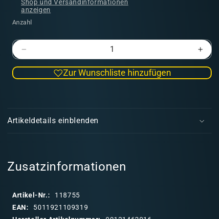
Shop und Versandinformationen
anzeigen
Anzahl
Verringere
Erhö
die
die
Zur Wunschliste hinzufügen
Menge
Men
für
für
Morannon
Mor
E
Orcs
Orcs
i
(LOTR
(LO
Artikeldetails einblenden
-
-
n
Evil)
Evil)
k
l
a
Zusatzinformationen
p
p
Artikel-Nr.:
118755
b
EAN:
5011921109319
a