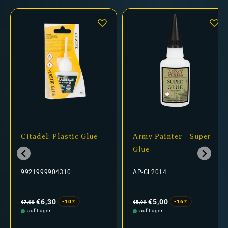
Citadel: Plastic Glue
Army Painter - Super
Glue
9921999904310
AP-GL2014
Normaler
Verkaufspreis
Normaler
Verkaufspreis
Preis
Preis
€6,30
€5,00
-10%
-16%
€7,00
€5,99
auf Lager
auf Lager