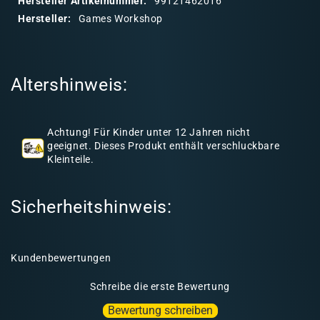
Hersteller Artikelnummer:
99121462016
r
Hersteller:
Games Workshop
e
r
I
Altershinweis:
n
h
a
Achtung! Für Kinder unter 12 Jahren nicht
l
geeignet. Dieses Produkt enthält verschluckbare
Kleinteile.
t
Sicherheitshinweis:
Kundenbewertungen
Schreibe die erste Bewertung
Bewertung schreiben