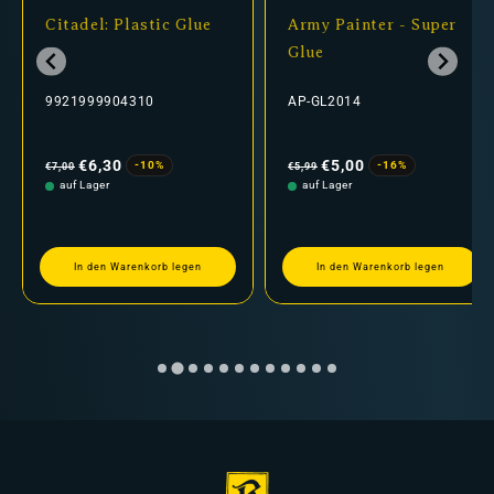
Citadel: Plastic Glue
Army Painter - Super
Glue
9921999904310
AP-GL2014
Normaler
Verkaufspreis
Normaler
Verkaufspreis
Preis
Preis
€6,30
€5,00
-10%
-16%
€7,00
€5,99
auf Lager
auf Lager
In den Warenkorb legen
In den Warenkorb legen