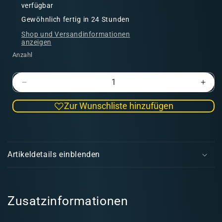
verfügbar
Gewöhnlich fertig in 24 Stunden
Shop und Versandinformationen
anzeigen
Anzahl
Verringere
Erhö
die
die
Zur Wunschliste hinzufügen
Menge
Men
für
für
Model
Mode
E
Color:
Color
i
WWII
WWI
Artikeldetails einblenden
Desert
Dese
n
British
Briti
k
&amp;
&am
l
German
Ger
a
Zusatzinformationen
Armour
Armo
&amp;
&am
p
Infantry
Infan