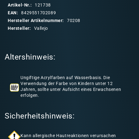
p
Artikel-Nr.:
121738
b
EAN:
8429551702089
a
Hersteller Artikelnummer:
70208
r
Hersteller:
Vallejo
e
r
I
Altershinweis:
n
h
a
Ungiftige Acrylfarben auf Wasserbasis. Die
l
Verwendung der Farbe von Kindern unter 12
Jahren, sollte unter Aufsicht eines Erwachsenen
t
erfolgen.
Sicherheitshinweis:
Kann allergische Hautreaktionen verursachen